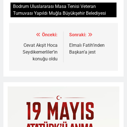
Bodrum Uluslararası Masa Tenisi Veteran
Turnuvası Yapıldı Muğla Büyükşehir Belediyesi
Önceki:
Sonraki:
Yazı
gezinmesi
Cevat Akşit Hoca
Elmalı Fatih’inden
Seydikemerliler’in
Başkan’a jest
konuğu oldu