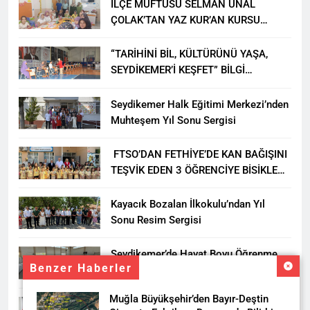
İLÇE MÜFTÜSÜ SELMAN ÜNAL
ÇOLAK’TAN YAZ KUR’AN KURSU
ÖĞRENCİLERİNE ZİYARET
“TARİHİNİ BİL, KÜLTÜRÜNÜ YAŞA,
SEYDİKEMER’İ KEŞFET” BİLGİ
YARIŞMASI BÜYÜK BEĞENİ ALDI
Seydikemer Halk Eğitimi Merkezi’nden
Muhteşem Yıl Sonu Sergisi
FTSO’DAN FETHİYE’DE KAN BAĞIŞINI
TEŞVİK EDEN 3 ÖĞRENCİYE BİSİKLET
HEDİYESİ
Kayacık Bozalan İlkokulu’ndan Yıl
Sonu Resim Sergisi
Seydikemer’de Hayat Boyu Öğrenme
Benzer Haberler
Haftası Kadıköy Sergisiyle Başladı
Muğla Büyükşehir’den Bayır-Deştin
DALAMAN KENT PARK PROJESİ İÇİN