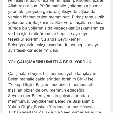
Fen işleri müdürümüz ve fen işleri personelimizden
Allah razı olsun. Bütün mahalle yollarımıza hizmet
yapmak için gece gündüz çalışıyorlar. Şuanda
yapılan hizmetlerden memnunuz. Birkaç tane eksik
yolumuz var,Başkanımız Söz verdi İnşallah en kısa
sürede bu yollarımızıda yapacaklar.Başkanlarımıza
ve fen işleri müdürümüze hepsine ayrı ayrı
teşekkür ederim. Şu anda Seydikemer
Belediyemizin çalışmasından dolayı hepsine ayrı
ayrı teşekkür ederim” dedi.
YOL ÇALIŞMASINI UMUTLA BEKLİYORDUK
Çalışmaları büyük bir memnuniyetle karşılayan
Belen mahalle sakinlerinden İbrahim Çinki ise
“Yakup Otgöz Başkanımız bizleri memnun etti.
İnşallah bizler de onu memnun edeceğiz.
Seydikemer Belediyemizin çalışmalarından
memnunuz, Seydikemer Belediye Başkanımız
Yakup Otgöz,Başkan Yardımcılarımız Hüseyin
Turhan,Mustafa Karakuş ve Seydikemer Belediye