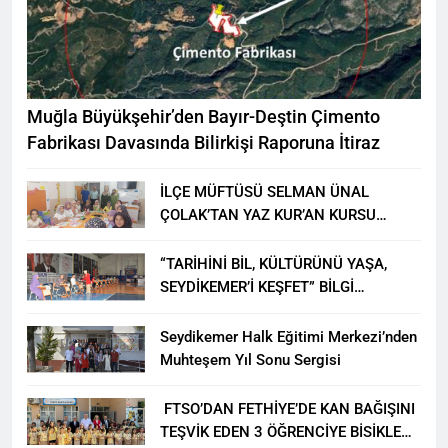
Muğla Büyükşehir’den Bayır-Deştin Çimento
Fabrikası Davasında Bilirkişi Raporuna İtiraz
İLÇE MÜFTÜSÜ SELMAN ÜNAL
ÇOLAK’TAN YAZ KUR’AN KURSU
ÖĞRENCİLERİNE ZİYARET
“TARİHİNİ BİL, KÜLTÜRÜNÜ YAŞA,
SEYDİKEMER’İ KEŞFET” BİLGİ
YARIŞMASI BÜYÜK BEĞENİ ALDI
Seydikemer Halk Eğitimi Merkezi’nden
Muhteşem Yıl Sonu Sergisi
FTSO’DAN FETHİYE’DE KAN BAĞIŞINI
TEŞVİK EDEN 3 ÖĞRENCİYE BİSİKLET