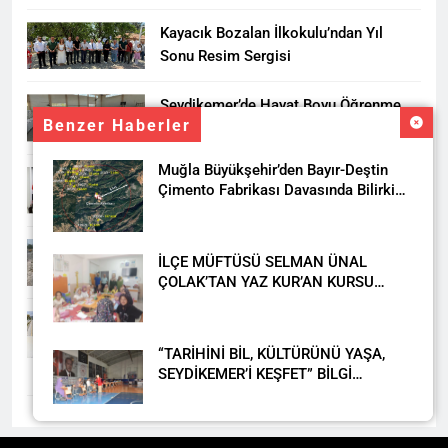
HEDİYESİ
Kayacık Bozalan İlkokulu’ndan Yıl
Sonu Resim Sergisi
Seydikemer’de Hayat Boyu Öğrenme
Benzer Haberler
Haftası Kadıköy Sergisiyle Başladı
Muğla Büyükşehir’den Bayır-Deştin
DALAMAN KENT PARK PROJESİ İÇİN
Çimento Fabrikası Davasında Bilirkişi
BAŞKAN DURMUŞ’A YETKİ VERİLDİ
Raporuna İtiraz
Seydikemer’de Akçay Deresi Tepkisi
İLÇE MÜFTÜSÜ SELMAN ÜNAL
Büyüyor: “Yetkililer Vatandaşın Sesini
ÇOLAK’TAN YAZ KUR’AN KURSU
Duysun”
ÖĞRENCİLERİNE ZİYARET
Muğla’da Uyuşturucuya Geçit Yok: 9
Tutuklama
“TARİHİNİ BİL, KÜLTÜRÜNÜ YAŞA,
SEYDİKEMER’İ KEŞFET” BİLGİ
YARIŞMASI BÜYÜK BEĞENİ ALDI
DAHA FAZLA
Seydikemer Halk Eğitimi