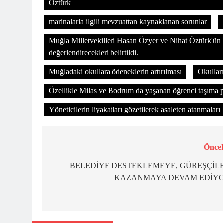
Öztürk
marinalarla ilgili mevzuattan kaynaklanan sorunlar
Muğla Milletvekilleri Hasan Özyer ve Nihat Öztürk'ün ö
değerlendirecekleri belirtildi.
Muğladaki okullara ödeneklerin artırılması
Okulları
Özellikle Milas ve Bodrum da yaşanan öğrenci taşıma 
Yöneticilerin liyakatları gözetilerek asaleten atanmaları
Öncek
Yazı
gezinmesi
BELEDİYE DESTEKLEMEYE, GÜREŞÇİL
KAZANMAYA DEVAM EDİY