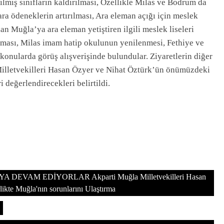
irilmiş sınıfların kaldırılması, Özellikle Milas ve Bodrum da
a ödeneklerin artırılması, Ara eleman açığı için meslek
lan Muğla’ya ara eleman yetiştiren ilgili meslek liseleri
ılması, Milas imam hatip okulunun yenilenmesi, Fethiye ve
konularda görüş alışverişinde bulundular. Ziyaretlerin diğer
illetvekilleri Hasan Özyer ve Nihat Öztürk’ün önümüzdeki
i değerlendirecekleri belirtildi.
EVAM EDİYORLAR Akparti Muğla Milletvekilleri Hasan
likte Muğla'nın sorunlarını Ulaştırma