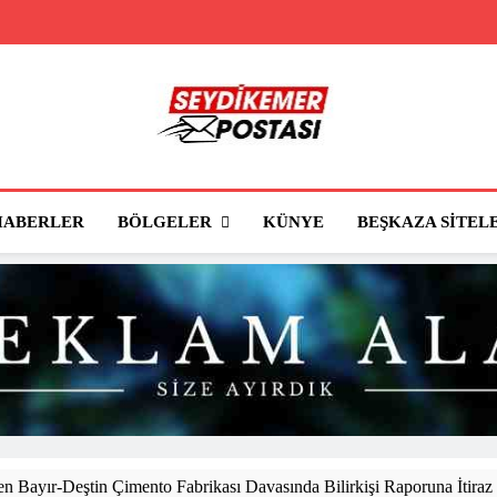
Seydikemer Posta
Seydikemer'in Haber Sitesi
BÖLGELER
HABERLER
KÜNYE
BEŞKAZA SITEL
 Bayır-Deştin Çimento Fabrikası Davasında Bilirkişi Raporuna İtiraz