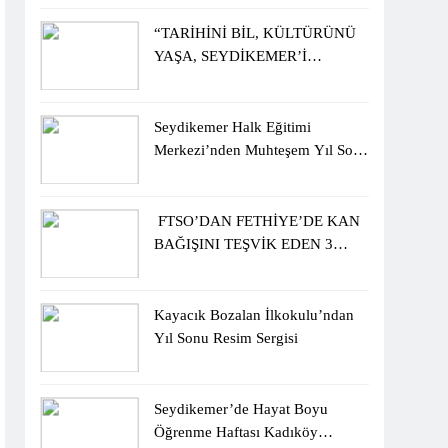
ÖĞRENCİLERİNE ZİYARET
“TARİHİNİ BİL, KÜLTÜRÜNÜ
YAŞA, SEYDİKEMER’İ
KEŞFET” BİLGİ YARIŞMASI
BÜYÜK BEĞENİ ALDI
Seydikemer Halk Eğitimi
Merkezi’nden Muhteşem Yıl Sonu
Sergisi
FTSO’DAN FETHİYE’DE KAN
BAĞIŞINI TEŞVİK EDEN 3
ÖĞRENCİYE BİSİKLET
HEDİYESİ
Kayacık Bozalan İlkokulu’ndan
Yıl Sonu Resim Sergisi
Seydikemer’de Hayat Boyu
Öğrenme Haftası Kadıköy