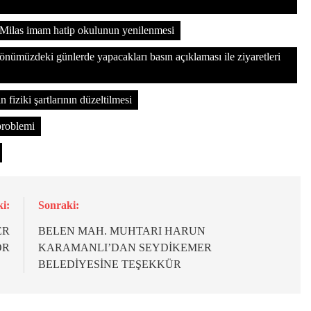
Milas imam hatip okulunun yenilenmesi
nümüzdeki günlerde yapacakları basın açıklaması ile ziyaretleri
n fiziki şartlarının düzeltilmesi
problemi
i:
Sonraki:
ER
BELEN MAH. MUHTARI HARUN
OR
KARAMANLI’DAN SEYDİKEMER
BELEDİYESİNE TEŞEKKÜR