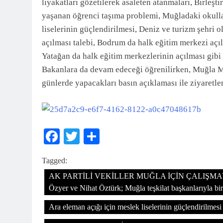
liyakatları gözetilerek asaleten atanmaları, Birleşt
yaşanan öğrenci taşıma problemi, Muğladaki okullar
liselerinin güçlendirilmesi, Deniz ve turizm şehri o
açılması talebi, Bodrum da halk eğitim merkezi aç
Yatağan da halk eğitim merkezlerinin açılması gibi 
Bakanlara da devam edeceği öğrenilirken, Muğla M
günlerde yapacakları basın açıklaması ile ziyaretler
Facebook
Twitter
Share
Tagged:
AK PARTİLİ VEKİLLER MUĞLA İÇİN ÇALIŞMAYA D
Özyer ve Nihat Öztürk; Muğla teşkilat başkanlarıyla bir
Ara eleman açığı için meslek liselerinin güçlendirilmesi