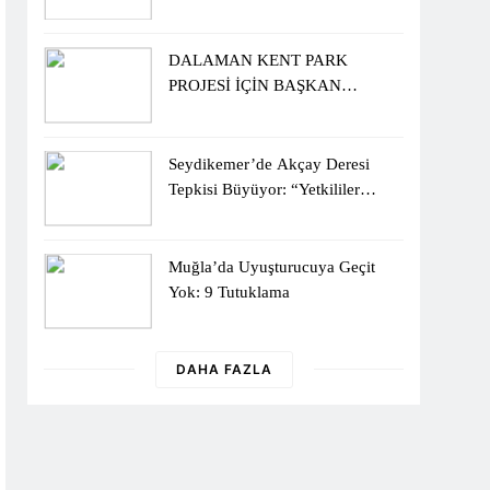
Sergisiyle Başladı
DALAMAN KENT PARK
PROJESİ İÇİN BAŞKAN
DURMUŞ’A YETKİ VERİLDİ
Seydikemer’de Akçay Deresi
Tepkisi Büyüyor: “Yetkililer
Vatandaşın Sesini Duysun”
Muğla’da Uyuşturucuya Geçit
Yok: 9 Tutuklama
DAHA FAZLA