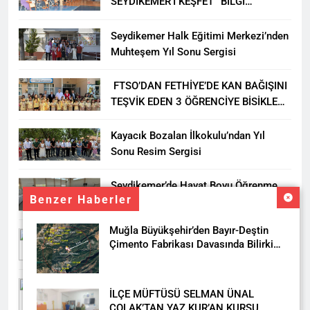
SEYDİKEMER’İ KEŞFET” BİLGİ
YARIŞMASI BÜYÜK BEĞENİ ALDI
Seydikemer Halk Eğitimi Merkezi’nden
Muhteşem Yıl Sonu Sergisi
FTSO’DAN FETHİYE’DE KAN BAĞIŞINI
TEŞVİK EDEN 3 ÖĞRENCİYE BİSİKLET
HEDİYESİ
Kayacık Bozalan İlkokulu’ndan Yıl
Sonu Resim Sergisi
Seydikemer’de Hayat Boyu Öğrenme
Benzer Haberler
Haftası Kadıköy Sergisiyle Başladı
Muğla Büyükşehir’den Bayır-Deştin
DALAMAN KENT PARK PROJESİ İÇİN
Çimento Fabrikası Davasında Bilirkişi
BAŞKAN DURMUŞ’A YETKİ VERİLDİ
Raporuna İtiraz
Seydikemer’de Akçay Deresi Tepkisi
İLÇE MÜFTÜSÜ SELMAN ÜNAL
Büyüyor: “Yetkililer Vatandaşın Sesini
ÇOLAK’TAN YAZ KUR’AN KURSU