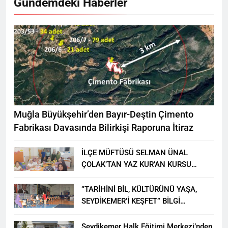
Gündemdeki Haberler
Muğla Büyükşehir’den Bayır-Deştin Çimento
Fabrikası Davasında Bilirkişi Raporuna İtiraz
İLÇE MÜFTÜSÜ SELMAN ÜNAL
ÇOLAK’TAN YAZ KUR’AN KURSU
ÖĞRENCİLERİNE ZİYARET
“TARİHİNİ BİL, KÜLTÜRÜNÜ YAŞA,
SEYDİKEMER’İ KEŞFET” BİLGİ
YARIŞMASI BÜYÜK BEĞENİ ALDI
Seydikemer Halk Eğitimi Merkezi’nden