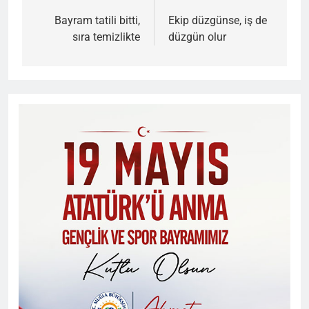
gezinmesi
Bayram tatili bitti,
Ekip düzgünse, iş de
sıra temizlikte
düzgün olur