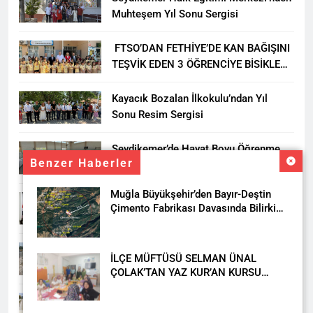
Muhteşem Yıl Sonu Sergisi
FTSO’DAN FETHİYE’DE KAN BAĞIŞINI
TEŞVİK EDEN 3 ÖĞRENCİYE BİSİKLET
HEDİYESİ
Kayacık Bozalan İlkokulu’ndan Yıl
Sonu Resim Sergisi
Seydikemer’de Hayat Boyu Öğrenme
Benzer Haberler
Haftası Kadıköy Sergisiyle Başladı
Muğla Büyükşehir’den Bayır-Deştin
DALAMAN KENT PARK PROJESİ İÇİN
Çimento Fabrikası Davasında Bilirkişi
BAŞKAN DURMUŞ’A YETKİ VERİLDİ
Raporuna İtiraz
Seydikemer’de Akçay Deresi Tepkisi
İLÇE MÜFTÜSÜ SELMAN ÜNAL
Büyüyor: “Yetkililer Vatandaşın Sesini
ÇOLAK’TAN YAZ KUR’AN KURSU
Duysun”
ÖĞRENCİLERİNE ZİYARET
Muğla’da Uyuşturucuya Geçit Yok: 9