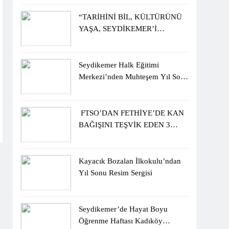
ÖĞRENCİLERİNE ZİYARET
“TARİHİNİ BİL, KÜLTÜRÜNÜ
YAŞA, SEYDİKEMER’İ
KEŞFET” BİLGİ YARIŞMASI
BÜYÜK BEĞENİ ALDI
Seydikemer Halk Eğitimi
Merkezi’nden Muhteşem Yıl Sonu
Sergisi
FTSO’DAN FETHİYE’DE KAN
BAĞIŞINI TEŞVİK EDEN 3
ÖĞRENCİYE BİSİKLET
HEDİYESİ
Kayacık Bozalan İlkokulu’ndan
Yıl Sonu Resim Sergisi
Seydikemer’de Hayat Boyu
Öğrenme Haftası Kadıköy