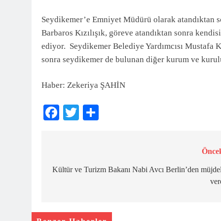
3 Ay Önce
Seydikemer’e Emniyet Müdürü olarak atandıktan sonr
Barbaros Kızılışık, göreve atandıktan sonra kendisi
ediyor. Seydikemer Belediye Yardımcısı Mustafa K
sonra seydikemer de bulunan diğer kurum ve kuruluş
Haber: Zekeriya ŞAHİN
Facebook
Twitter
Share
Öncek
Yazı
gezinmesi
Kültür ve Turizm Bakanı Nabi Avcı Berlin’den müjde
ver