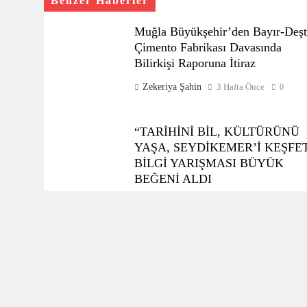
Benzer Haberler
Muğla Büyükşehir’den Bayır-Deşt
Çimento Fabrikası Davasında
Bilirkişi Raporuna İtiraz
Zekeriya Şahin
3 Hafta Önce
0
“TARİHİNİ BİL, KÜLTÜRÜNÜ
YAŞA, SEYDİKEMER’İ KEŞFE
BİLGİ YARIŞMASI BÜYÜK
BEĞENİ ALDI
Zekeriya Şahin
1 Ay Önce
0