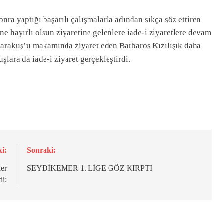
a yaptığı başarılı çalışmalarla adından sıkça söz ettiren
ne hayırlı olsun ziyaretine gelenlere iade-i ziyaretlere devam
arakuş’u makamında ziyaret eden Barbaros Kızılışık daha
lara da iade-i ziyaret gerçekleştirdi.
i:
Sonraki:
ler
SEYDİKEMER 1. LİGE GÖZ KIRPTI
di: