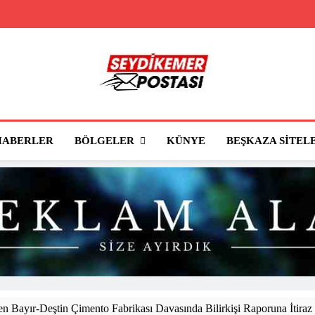
Seydikemer Posta
Seydikemer'in Haber Sitesi
BÖLGELER
HABERLER
KÜNYE
BEŞKAZA SITEL
 Bayır-Deştin Çimento Fabrikası Davasında Bilirkişi Raporuna İtiraz