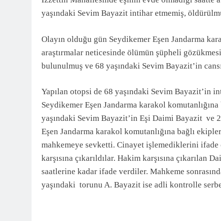
3 Ay Önce
yaşındaki Sevim Bayazit intihar etmemiş, öldürülm
Olayın olduğu gün Seydikemer Eşen Jandarma karak
araştırmalar neticesinde ölümün şüpheli gözükmesi 
bulunulmuş ve 68 yaşındaki Sevim Bayazit’in cansız
Yapılan otopsi de 68 yaşındaki Sevim Bayazit’in in
Seydikemer Eşen Jandarma karakol komutanlığına ba
yaşındaki Sevim Bayazit’in Eşi Daimi Bayazit ve 2
Eşen Jandarma karakol komutanlığına bağlı ekipler Z
mahkemeye sevketti. Cinayet işlemediklerini ifade 
karşısına çıkarıldılar. Hakim karşısına çıkarılan 
saatlerine kadar ifade verdiler. Mahkeme sonrasın
yaşındaki torunu A. Bayazit ise adli kontrolle ser