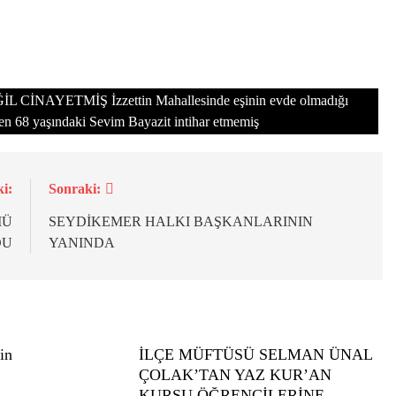
AYETMİŞ İzzettin Mahallesinde eşinin evde olmadığı
nilen 68 yaşındaki Sevim Bayazit intihar etmemiş
i:
Sonraki:
MÜ
SEYDİKEMER HALKI BAŞKANLARININ
DU
YANINDA
in
İLÇE MÜFTÜSÜ SELMAN ÜNAL
ÇOLAK’TAN YAZ KUR’AN
KURSU ÖĞRENCİLERİNE