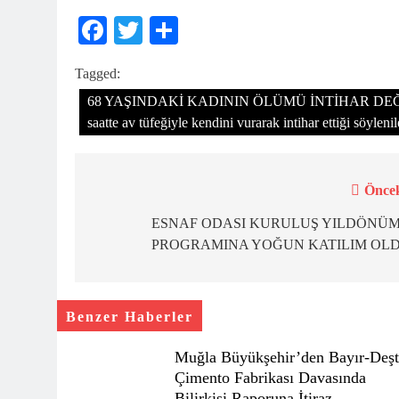
Facebook
Twitter
Share
Tagged:
68 YAŞINDAKİ KADININ ÖLÜMÜ İNTİHAR DEĞİL CİN
saatte av tüfeğiyle kendini vurarak intihar ettiği söyle
Öncek
Yazı
gezinmesi
ESNAF ODASI KURULUŞ YILDÖNÜ
PROGRAMINA YOĞUN KATILIM OL
Benzer Haberler
Muğla Büyükşehir’den Bayır-Deşt
Çimento Fabrikası Davasında
Bilirkişi Raporuna İtiraz