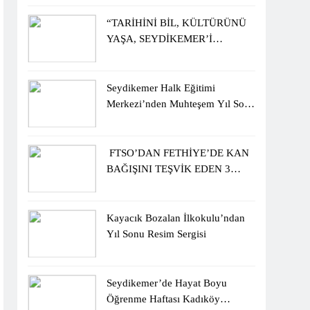
ÖĞRENCİLERİNE ZİYARET
“TARİHİNİ BİL, KÜLTÜRÜNÜ
YAŞA, SEYDİKEMER’İ
KEŞFET” BİLGİ YARIŞMASI
BÜYÜK BEĞENİ ALDI
Seydikemer Halk Eğitimi
Merkezi’nden Muhteşem Yıl Sonu
Sergisi
FTSO’DAN FETHİYE’DE KAN
BAĞIŞINI TEŞVİK EDEN 3
ÖĞRENCİYE BİSİKLET
HEDİYESİ
Kayacık Bozalan İlkokulu’ndan
Yıl Sonu Resim Sergisi
Seydikemer’de Hayat Boyu
Öğrenme Haftası Kadıköy