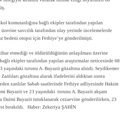
üş.
ol komutanlığına bağlı ekipler tarafından yapılan
üzerine savcılık tarafından olay yerinde incelemelerde
 bedeni otopsi için Fethiye’ye gönderilmişti.
tihar etmediği ve öldürüldüğünün anlaşılması üzerine
ğlı ekipler tarafından yapılan araştırmalar neticesinde 68
3 yaşındaki torunu A. Bayazit gözaltına alındı. Seydikemer
anlıları gözaltına alarak ifadelerini aldıktan sonra
eden zanlılar Sabah saatlerinde Fethiye adliyesinde Hakim
Daimi Bayazit ve 23 yaşındaki torunu A. Bayazit akşam
da Daimi Bayazit tutuklanarak cezaevine gönderilirken, 23
best bırakıldı. Haber: Zekeriya ŞAHİN