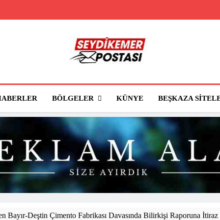
Seydikemer Posta
Seydikemer'in Haber Sitesi
BÖLGELER
HABERLER
KÜNYE
BEŞKAZA SITEL
 Bayır-Deştin Çimento Fabrikası Davasında Bilirkişi Raporuna İtiraz