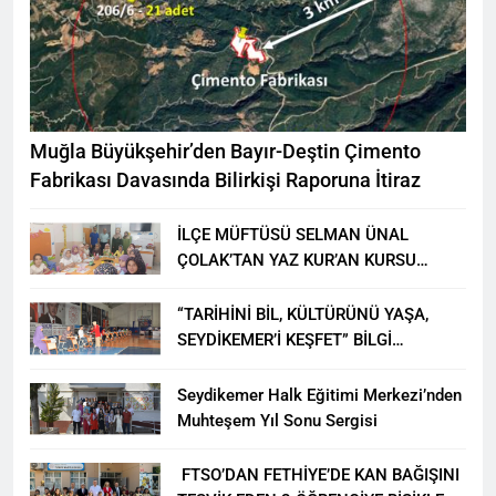
Muğla Büyükşehir’den Bayır-Deştin Çimento
Fabrikası Davasında Bilirkişi Raporuna İtiraz
İLÇE MÜFTÜSÜ SELMAN ÜNAL
ÇOLAK’TAN YAZ KUR’AN KURSU
ÖĞRENCİLERİNE ZİYARET
“TARİHİNİ BİL, KÜLTÜRÜNÜ YAŞA,
SEYDİKEMER’İ KEŞFET” BİLGİ
YARIŞMASI BÜYÜK BEĞENİ ALDI
Seydikemer Halk Eğitimi Merkezi’nden
Muhteşem Yıl Sonu Sergisi
FTSO’DAN FETHİYE’DE KAN BAĞIŞINI