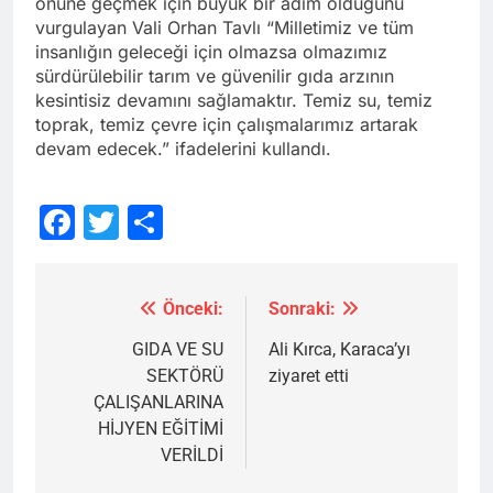
önüne geçmek için büyük bir adım olduğunu
vurgulayan Vali Orhan Tavlı “Milletimiz ve tüm
insanlığın geleceği için olmazsa olmazımız
sürdürülebilir tarım ve güvenilir gıda arzının
kesintisiz devamını sağlamaktır. Temiz su, temiz
toprak, temiz çevre için çalışmalarımız artarak
devam edecek.” ifadelerini kullandı.
Facebook
Twitter
Share
Önceki:
Sonraki:
Yazı
gezinmesi
GIDA VE SU
Ali Kırca, Karaca’yı
SEKTÖRÜ
ziyaret etti
ÇALIŞANLARINA
HİJYEN EĞİTİMİ
VERİLDİ