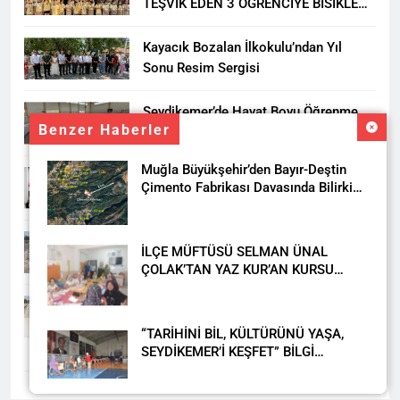
TEŞVİK EDEN 3 ÖĞRENCİYE BİSİKLET
HEDİYESİ
Kayacık Bozalan İlkokulu’ndan Yıl
Sonu Resim Sergisi
Seydikemer’de Hayat Boyu Öğrenme
Benzer Haberler
Haftası Kadıköy Sergisiyle Başladı
Muğla Büyükşehir’den Bayır-Deştin
DALAMAN KENT PARK PROJESİ İÇİN
Çimento Fabrikası Davasında Bilirkişi
BAŞKAN DURMUŞ’A YETKİ VERİLDİ
Raporuna İtiraz
Seydikemer’de Akçay Deresi Tepkisi
İLÇE MÜFTÜSÜ SELMAN ÜNAL
Büyüyor: “Yetkililer Vatandaşın Sesini
ÇOLAK’TAN YAZ KUR’AN KURSU
Duysun”
ÖĞRENCİLERİNE ZİYARET
Muğla’da Uyuşturucuya Geçit Yok: 9
Tutuklama
“TARİHİNİ BİL, KÜLTÜRÜNÜ YAŞA,
SEYDİKEMER’İ KEŞFET” BİLGİ
YARIŞMASI BÜYÜK BEĞENİ ALDI
DAHA FAZLA