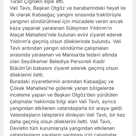
Turan Çiğnaklı eşlik etti.
Vali Tavlı, Başkan Otgöz ve beraberindeki heyet ile
ilk olarak Kabaağaç yangını sırasında traktörüyle
yangının söndürülmesi için mücadele veren ancak
kaza yaparak yaralanan Süleyman Yıldırım’ın
Alaçat Mahallesi’nde bulunan evini ziyaret ederek
Yıldırım’a geçmiş olsun dileklerinde bulundu. Vali
Tavlı ardından yangın söndürme çalışmaları
sırasında yaralanan ve Manisa’da tedavi altında
olan Seydikemer Belediye Personeli Kadir
Büküm’ün babasını ziyaret ederek geçmiş olsun
dileklerini iletti.
Buradaki ziyaretlerinin ardından Kabaağaç ve
Çökek Mahallesi’ne giderek yanan bölgelerde
inceleme yapan ve Başkan Otgöz’den yürütülen
çalışmalar hakkında bilgi alan Vali Tavlı, ayrıca
yangından etkilenen vatandaşlarla bir araya geldi.
Vatandaşların taleplerini dinleyen Vali Tavlı, bir kez
daha geçmiş olsun dileklerini iletti. Vali Tavlı,
Devletin tüm kurumlarıyla yangından etkilenen
vatandaşların yaraların sarılması için çalışmalar