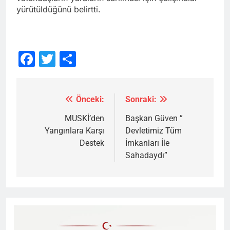
yürütüldüğünü belirtti.
Facebook
Twitter
Share
Önceki:
Sonraki:
Yazı
gezinmesi
MUSKİ’den
Başkan Güven ”
Yangınlara Karşı
Devletimiz Tüm
Destek
İmkanları İle
Sahadaydı”