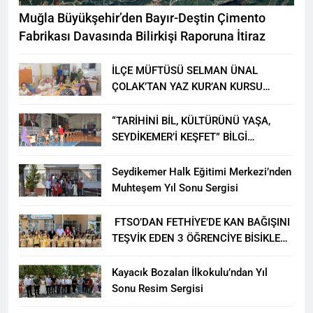
Muğla Büyükşehir’den Bayır-Deştin Çimento
Fabrikası Davasında Bilirkişi Raporuna İtiraz
İLÇE MÜFTÜSÜ SELMAN ÜNAL
ÇOLAK’TAN YAZ KUR’AN KURSU
ÖĞRENCİLERİNE ZİYARET
“TARİHİNİ BİL, KÜLTÜRÜNÜ YAŞA,
SEYDİKEMER’İ KEŞFET” BİLGİ
YARIŞMASI BÜYÜK BEĞENİ ALDI
Seydikemer Halk Eğitimi Merkezi’nden
Muhteşem Yıl Sonu Sergisi
FTSO’DAN FETHİYE’DE KAN BAĞIŞINI
TEŞVİK EDEN 3 ÖĞRENCİYE BİSİKLET
HEDİYESİ
Kayacık Bozalan İlkokulu’ndan Yıl
Sonu Resim Sergisi