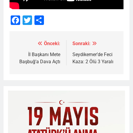
Facebook
Twitter
Share
Önceki:
Sonraki:
Yazı
gezinmesi
İl Başkanı Mete
Seydikemer’de Feci
Başbuğ’a Dava Açtı
Kaza: 2 Ölü 3 Yaralı