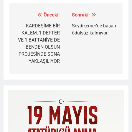
Önceki:
Sonraki:
Yazı
gezinmesi
KARDEŞİME BİR
Seydikemer’de başarı
KALEM, 1 DEFTER
ödülsüz kalmıyor
VE 1 BATTANİYE DE
BENDEN OLSUN
PROJESİNDE SONA
YAKLAŞILIYOR