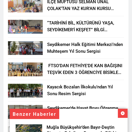
İLÇE MÜFTÜSÜ SELMAN ÜNAL
ÇOLAK’TAN YAZ KUR’AN KURSU
ÖĞRENCİLERİNE ZİYARET
“TARİHİNİ BİL, KÜLTÜRÜNÜ YAŞA,
SEYDİKEMER’İ KEŞFET” BİLGİ
YARIŞMASI BÜYÜK BEĞENİ ALDI
Seydikemer Halk Eğitimi Merkezi’nden
Muhteşem Yıl Sonu Sergisi
FTSO’DAN FETHİYE’DE KAN BAĞIŞINI
TEŞVİK EDEN 3 ÖĞRENCİYE BİSİKLET
HEDİYESİ
Kayacık Bozalan İlkokulu’ndan Yıl
Sonu Resim Sergisi
Seydikemer’de Hayat Boyu Öğrenme
Benzer Haberler
Haftası Kadıköy Sergisiyle Başladı
Muğla Büyükşehir’den Bayır-Deştin
DALAMAN KENT PARK PROJESİ İÇİN