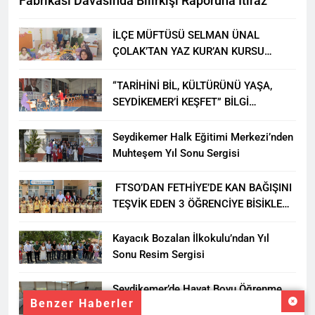
Fabrikası Davasında Bilirkişi Raporuna İtiraz
İLÇE MÜFTÜSÜ SELMAN ÜNAL
ÇOLAK’TAN YAZ KUR’AN KURSU
ÖĞRENCİLERİNE ZİYARET
“TARİHİNİ BİL, KÜLTÜRÜNÜ YAŞA,
SEYDİKEMER’İ KEŞFET” BİLGİ
YARIŞMASI BÜYÜK BEĞENİ ALDI
Seydikemer Halk Eğitimi Merkezi’nden
Muhteşem Yıl Sonu Sergisi
FTSO’DAN FETHİYE’DE KAN BAĞIŞINI
TEŞVİK EDEN 3 ÖĞRENCİYE BİSİKLET
HEDİYESİ
Kayacık Bozalan İlkokulu’ndan Yıl
Sonu Resim Sergisi
Seydikemer’de Hayat Boyu Öğrenme
Benzer Haberler
Haftası Kadıköy Sergisiyle Başladı