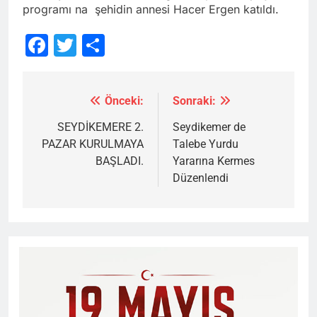
programı na şehidin annesi Hacer Ergen katıldı.
Facebook
Twitter
Share
Önceki:
Sonraki:
Yazı
gezinmesi
SEYDİKEMERE 2.
Seydikemer de
PAZAR KURULMAYA
Talebe Yurdu
BAŞLADI.
Yararına Kermes
Düzenlendi