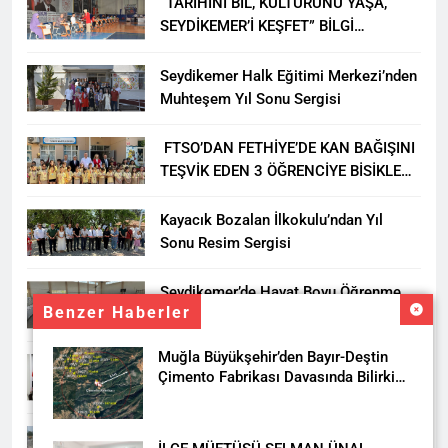
“TARİHİNİ BİL, KÜLTÜRÜNÜ YAŞA,
SEYDİKEMER’İ KEŞFET” BİLGİ
YARIŞMASI BÜYÜK BEĞENİ ALDI
Seydikemer Halk Eğitimi Merkezi’nden
Muhteşem Yıl Sonu Sergisi
FTSO’DAN FETHİYE’DE KAN BAĞIŞINI
TEŞVİK EDEN 3 ÖĞRENCİYE BİSİKLET
HEDİYESİ
Kayacık Bozalan İlkokulu’ndan Yıl
Sonu Resim Sergisi
Seydikemer’de Hayat Boyu Öğrenme
Benzer Haberler
Haftası Kadıköy Sergisiyle Başladı
Muğla Büyükşehir’den Bayır-Deştin
DALAMAN KENT PARK PROJESİ İÇİN
Çimento Fabrikası Davasında Bilirkişi
BAŞKAN DURMUŞ’A YETKİ VERİLDİ
Raporuna İtiraz
Seydikemer’de Akçay Deresi Tepkisi