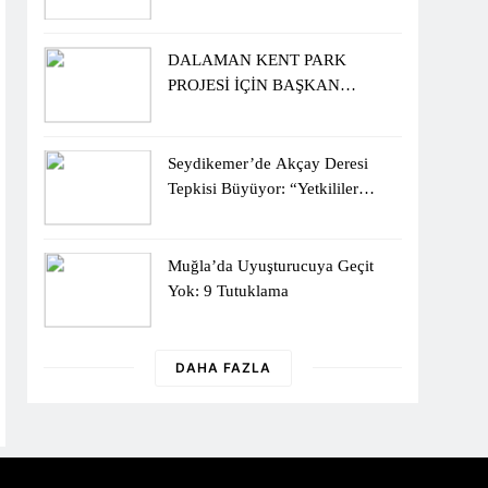
Sergisiyle Başladı
DALAMAN KENT PARK
PROJESİ İÇİN BAŞKAN
DURMUŞ’A YETKİ VERİLDİ
Seydikemer’de Akçay Deresi
Tepkisi Büyüyor: “Yetkililer
Vatandaşın Sesini Duysun”
Muğla’da Uyuşturucuya Geçit
Yok: 9 Tutuklama
DAHA FAZLA