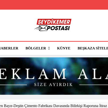
Seydikemer Posta
Seydikemer'in Haber Sitesi
BÖLGELER
HABERLER
KÜNYE
BEŞKAZA SITEL
 Bayır-Deştin Çimento Fabrikası Davasında Bilirkişi Raporuna İtiraz