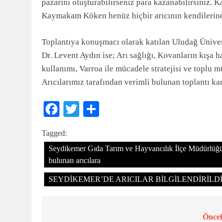
pazarını oluşturabilirseniz para kazanabilirsiniz. 
Kaymakam Köken henüz hiçbir arıcının kendilerine
Toplantıya konuşmacı olarak katılan Uludağ Üniver
Dr. Levent Aydın ise; Arı sağlığı, Kovanların kışa h
kullanımı, Varroa ile mücadele stratejisi ve toplu 
Arıcılarımız tarafından verimli bulunan toplantı kar
Facebook
Twitter
Share
Tagged:
Seydikemer Gıda Tarım ve Hayvancılık İlçe Müdürlüğü 
bulunan arıcılara
SEYDİKEMER’DE ARICILAR BİLGİLENDİRİLDİ Seydi
Öncek
Yazı