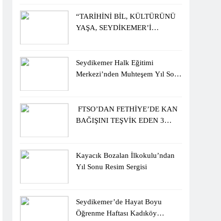
ÖĞRENCİLERİNE ZİYARET
“TARİHİNİ BİL, KÜLTÜRÜNÜ
YAŞA, SEYDİKEMER’İ
KEŞFET” BİLGİ YARIŞMASI
BÜYÜK BEĞENİ ALDI
Seydikemer Halk Eğitimi
Merkezi’nden Muhteşem Yıl Sonu
Sergisi
FTSO’DAN FETHİYE’DE KAN
BAĞIŞINI TEŞVİK EDEN 3
ÖĞRENCİYE BİSİKLET
HEDİYESİ
Kayacık Bozalan İlkokulu’ndan
Yıl Sonu Resim Sergisi
Seydikemer’de Hayat Boyu
Öğrenme Haftası Kadıköy