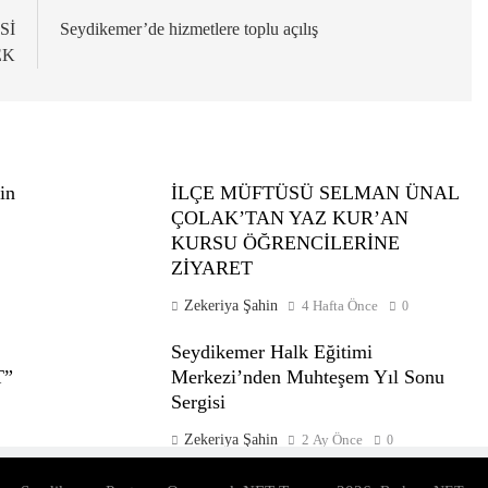
Sİ
Seydikemer’de hizmetlere toplu açılış
EK
in
İLÇE MÜFTÜSÜ SELMAN ÜNAL
ÇOLAK’TAN YAZ KUR’AN
KURSU ÖĞRENCİLERİNE
ZİYARET
Zekeriya Şahin
4 Hafta Önce
0
Seydikemer Halk Eğitimi
T”
Merkezi’nden Muhteşem Yıl Sonu
Sergisi
Zekeriya Şahin
2 Ay Önce
0