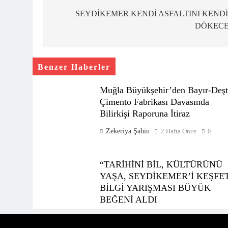
gezinmesi
SEYDİKEMER KENDİ ASFALTINI KENDİ
DÖKEC
Benzer Haberler
Muğla Büyükşehir’den Bayır-Deşt
Çimento Fabrikası Davasında
Bilirkişi Raporuna İtiraz
Zekeriya Şahin
2 Hafta Önce
0
“TARİHİNİ BİL, KÜLTÜRÜNÜ
YAŞA, SEYDİKEMER’İ KEŞFE
BİLGİ YARIŞMASI BÜYÜK
BEĞENİ ALDI
Zekeriya Şahin
1 Ay Önce
0