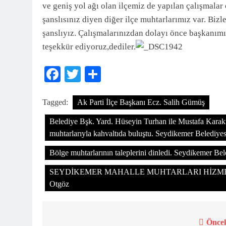
ve geniş yol ağı olan ilçemiz de yapılan çalışmala
şanslısınız diyen diğer ilçe muhtarlarımız var. Bi
şanslıyız. Çalışmalarınızdan dolayı önce başkanım
teşekkür ediyoruz,dediler.
Facebook
Twitter
Share
Tagged:
Ak Parti İlçe Başkanı Ecz. Salih Gümüş
Belediye Bşk. Yard. Hüseyin Turhan ile Mustafa Kara
muhtarlarıyla kahvaltıda buluştu. Seydikemer Belediyes
Bölge muhtarlarının taleplerini dinledi. Seydikemer Bel
SEYDİKEMER MAHALLE MUHTARLARI HİZMETLE
Otgöz
Öncek
Yazı