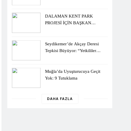
Sergisiyle Başladı
DALAMAN KENT PARK
PROJESİ İÇİN BAŞKAN
DURMUŞ’A YETKİ VERİLDİ
Seydikemer’de Akçay Deresi
Tepkisi Büyüyor: “Yetkililer
Vatandaşın Sesini Duysun”
Muğla’da Uyuşturucuya Geçit
Yok: 9 Tutuklama
DAHA FAZLA