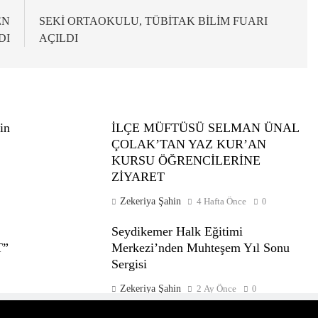
EN
SEKİ ORTAOKULU, TÜBİTAK BİLİM FUARI
DI
AÇILDI
in
İLÇE MÜFTÜSÜ SELMAN ÜNAL
ÇOLAK’TAN YAZ KUR’AN
KURSU ÖĞRENCİLERİNE
ZİYARET
Zekeriya Şahin
4 Hafta Önce
0
Seydikemer Halk Eğitimi
T”
Merkezi’nden Muhteşem Yıl Sonu
Sergisi
Zekeriya Şahin
2 Ay Önce
0