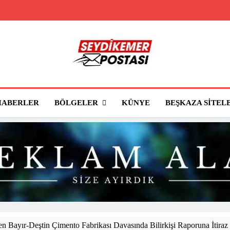
Seydikemer Posta
Seydikemer'in Haber Sitesi
BÖLGELER
HABERLER
KÜNYE
BEŞKAZA SITEL
 Bayır-Deştin Çimento Fabrikası Davasında Bilirkişi Raporuna İtiraz