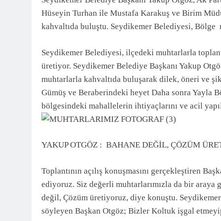
3 Ay Önce
Hüseyin Turhan ile Mustafa Karakuş ve Birim Müdü
kahvaltıda buluştu. Seydikemer Belediyesi, Bölge m
Seydikemer Belediyesi, ilçedeki muhtarlarla toplan
üretiyor. Seydikemer Belediye Başkanı Yakup Otgöz
muhtarlarla kahvaltıda buluşarak dilek, öneri ve şi
Gümüş ve Beraberindeki heyet Daha sonra Yayla Böl
bölgesindeki mahallelerin ihtiyaçlarını ve acil yapı
YAKUP OTGÖZ : BAHANE DEĞİL, ÇÖZÜM ÜRE
Toplantının açılış konuşmasını gerçekleştiren Ba
ediyoruz. Siz değerli muhtarlarımızla da bir araya g
değil, Çözüm üretiyoruz, diye konuştu. Seydikemer 
söyleyen Başkan Otgöz; Bizler Koltuk işgal etmey