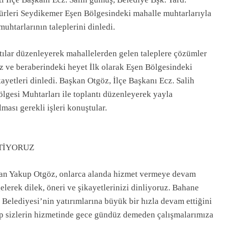
rleri Seydikemer Eşen Bölgesindeki mahalle muhtarlarıyla
uhtarlarının taleplerini dinledi.
tılar düzenleyerek mahallelerden gelen taleplere çözümler
 ve beraberindeki heyet İlk olarak Eşen Bölgesindeki
kayetleri dinledi. Başkan Otgöz, İlçe Başkanı Ecz. Salih
gesi Muhtarları ile toplantı düzenleyerek yayla
lması gerekli işleri konuştular.
TİYORUZ
şkan Yakup Otgöz, onlarca alanda hizmet vermeye devam
elerek dilek, öneri ve şikayetlerinizi dinliyoruz. Bahane
Belediyesi’nin yatırımlarına büyük bir hızla devam ettiğini
ip sizlerin hizmetinde gece gündüz demeden çalışmalarımıza