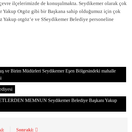
r çevre ilçelerimizde de konuşulmakta. Seydikemer olarak çok
zler Yakup Otgöz gibi bir Başkana sahip olduğumuz için çok
ız Yakup otgöz’e ve SSeydikemer Belediye personeline
kuş ve Birim Müdürleri Seydikemer Eşen Bölgesindeki mahalle
i
ediyesi
RDEN MEMNUN Seydikemer Belediye Başkanı Yakup
i:
Sonraki: