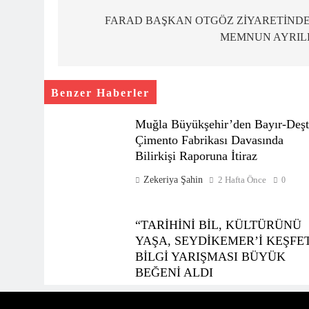
gezinmesi
FARAD BAŞKAN OTGÖZ ZİYARETİND
MEMNUN AYRIL
Benzer Haberler
Muğla Büyükşehir’den Bayır-Deşt
Çimento Fabrikası Davasında
Bilirkişi Raporuna İtiraz
Zekeriya Şahin
2 Hafta Önce
0
“TARİHİNİ BİL, KÜLTÜRÜNÜ
YAŞA, SEYDİKEMER’İ KEŞFE
BİLGİ YARIŞMASI BÜYÜK
BEĞENİ ALDI
Zekeriya Şahin
1 Ay Önce
0