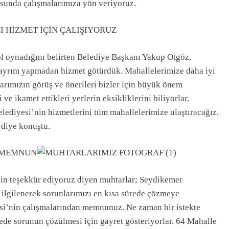
tusunda çalışmalarımıza yön veriyoruz.
I HİZMET İÇİN ÇALIŞIYORUZ
rol oynadığını belirten Belediye Başkanı Yakup Otgöz,
 ayrım yapmadan hizmet götürdük. Mahallelerimize daha iyi
larımızın görüş ve önerileri bizler için büyük önem
ve ikamet ettikleri yerlerin eksikliklerini biliyorlar.
elediyesi’nin hizmetlerini tüm mahallelerimize ulaştıracağız.
” diye konuştu.
 MEMNUN
 için teşekkür ediyoruz diyen muhtarlar; Seydikemer
 ilgilenerek sorunlarımızı en kısa sürede çözmeye
esi’nin çalışmalarından memnunuz. Ne zaman bir istekte
rede sorunun çözülmesi için gayret gösteriyorlar. 64 Mahalle