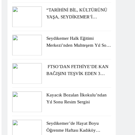
ÖĞRENCİLERİNE ZİYARET
“TARİHİNİ BİL, KÜLTÜRÜNÜ
YAŞA, SEYDİKEMER’İ
KEŞFET” BİLGİ YARIŞMASI
BÜYÜK BEĞENİ ALDI
Seydikemer Halk Eğitimi
Merkezi’nden Muhteşem Yıl Sonu
Sergisi
FTSO’DAN FETHİYE’DE KAN
BAĞIŞINI TEŞVİK EDEN 3
ÖĞRENCİYE BİSİKLET
HEDİYESİ
Kayacık Bozalan İlkokulu’ndan
Yıl Sonu Resim Sergisi
Seydikemer’de Hayat Boyu
Öğrenme Haftası Kadıköy