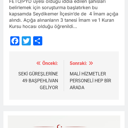
FETÖ/PYD üyesi olduğu iddia edilen şahısları
belirlemek için soruşturma başlatırken bu
kapsamda Seydikemer İlçesin’de de 4 İmam açığa
alındı. Açığa alınanların 3 tanesi İmam ve 1 Kuran
Kursu hocası olduğu öğrenildi…
Facebook
Twitter
Share
Önceki:
Sonraki:
Yazı
gezinmesi
SEKİ GÜREŞLERİNE
MALİ HİZMETLER
49 BAŞPEHLİVAN
PERSONELİ HEP BİR
GELİYOR
ARADA