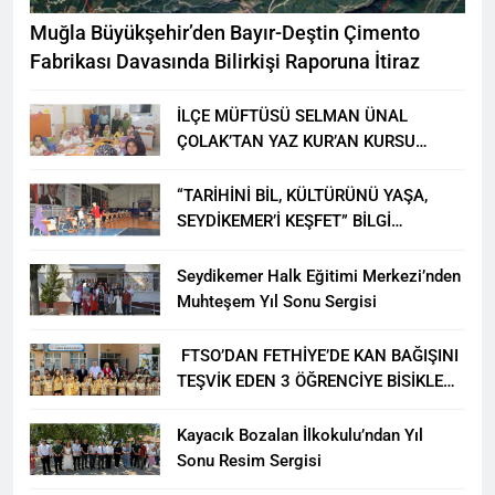
Muğla Büyükşehir’den Bayır-Deştin Çimento
Fabrikası Davasında Bilirkişi Raporuna İtiraz
İLÇE MÜFTÜSÜ SELMAN ÜNAL
ÇOLAK’TAN YAZ KUR’AN KURSU
ÖĞRENCİLERİNE ZİYARET
“TARİHİNİ BİL, KÜLTÜRÜNÜ YAŞA,
SEYDİKEMER’İ KEŞFET” BİLGİ
YARIŞMASI BÜYÜK BEĞENİ ALDI
Seydikemer Halk Eğitimi Merkezi’nden
Muhteşem Yıl Sonu Sergisi
FTSO’DAN FETHİYE’DE KAN BAĞIŞINI
TEŞVİK EDEN 3 ÖĞRENCİYE BİSİKLET
HEDİYESİ
Kayacık Bozalan İlkokulu’ndan Yıl
Sonu Resim Sergisi