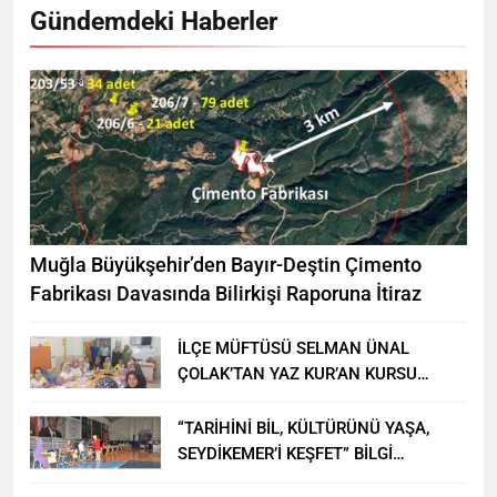
Gündemdeki Haberler
Muğla Büyükşehir’den Bayır-Deştin Çimento
Fabrikası Davasında Bilirkişi Raporuna İtiraz
İLÇE MÜFTÜSÜ SELMAN ÜNAL
ÇOLAK’TAN YAZ KUR’AN KURSU
ÖĞRENCİLERİNE ZİYARET
“TARİHİNİ BİL, KÜLTÜRÜNÜ YAŞA,
SEYDİKEMER’İ KEŞFET” BİLGİ
YARIŞMASI BÜYÜK BEĞENİ ALDI