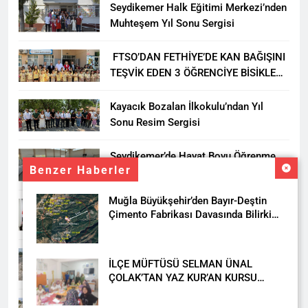
Seydikemer Halk Eğitimi Merkezi’nden
Muhteşem Yıl Sonu Sergisi
FTSO’DAN FETHİYE’DE KAN BAĞIŞINI
TEŞVİK EDEN 3 ÖĞRENCİYE BİSİKLET
HEDİYESİ
Kayacık Bozalan İlkokulu’ndan Yıl
Sonu Resim Sergisi
Seydikemer’de Hayat Boyu Öğrenme
Benzer Haberler
Haftası Kadıköy Sergisiyle Başladı
Muğla Büyükşehir’den Bayır-Deştin
DALAMAN KENT PARK PROJESİ İÇİN
Çimento Fabrikası Davasında Bilirkişi
BAŞKAN DURMUŞ’A YETKİ VERİLDİ
Raporuna İtiraz
Seydikemer’de Akçay Deresi Tepkisi
İLÇE MÜFTÜSÜ SELMAN ÜNAL
Büyüyor: “Yetkililer Vatandaşın Sesini
ÇOLAK’TAN YAZ KUR’AN KURSU
Duysun”
ÖĞRENCİLERİNE ZİYARET
Muğla’da Uyuşturucuya Geçit Yok: 9