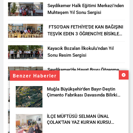
Seydikemer Halk Eğitimi Merkezi’nden
Muhteşem Yıl Sonu Sergisi
FTSO’DAN FETHİYE’DE KAN BAĞIŞINI
TEŞVİK EDEN 3 ÖĞRENCİYE BİSİKLET
HEDİYESİ
Kayacık Bozalan İlkokulu’ndan Yıl
Sonu Resim Sergisi
Seydikemer’de Hayat Boyu Öğrenme
Benzer Haberler
Haftası Kadıköy Sergisiyle Başladı
Muğla Büyükşehir’den Bayır-Deştin
DALAMAN KENT PARK PROJESİ İÇİN
Çimento Fabrikası Davasında Bilirkişi
BAŞKAN DURMUŞ’A YETKİ VERİLDİ
Raporuna İtiraz
Seydikemer’de Akçay Deresi Tepkisi
İLÇE MÜFTÜSÜ SELMAN ÜNAL
Büyüyor: “Yetkililer Vatandaşın Sesini
ÇOLAK’TAN YAZ KUR’AN KURSU
Duysun”
ÖĞRENCİLERİNE ZİYARET