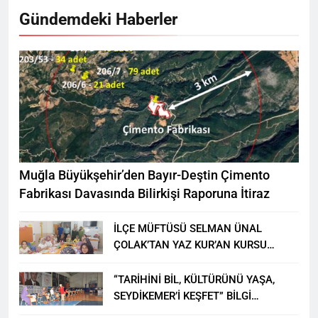
Gündemdeki Haberler
Muğla Büyükşehir’den Bayır-Deştin Çimento
Fabrikası Davasında Bilirkişi Raporuna İtiraz
İLÇE MÜFTÜSÜ SELMAN ÜNAL
ÇOLAK’TAN YAZ KUR’AN KURSU
ÖĞRENCİLERİNE ZİYARET
“TARİHİNİ BİL, KÜLTÜRÜNÜ YAŞA,
SEYDİKEMER’İ KEŞFET” BİLGİ
YARIŞMASI BÜYÜK BEĞENİ ALDI