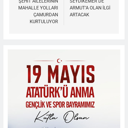
gezinmesi
ŞEHİT AİLELERİNİN
SEYDİKEMER DE
MAHALLE YOLLARI
ARMUT’A OLAN İLGİ
ÇAMURDAN
ARTACAK
KURTULUYOR