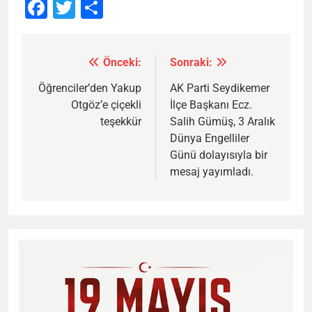
Facebook
Twitter
Share
Önceki:
Sonraki:
Yazı
gezinmesi
Öğrenciler’den Yakup
AK Parti Seydikemer
Otgöz’e çiçekli
İlçe Başkanı Ecz.
teşekkür
Salih Gümüş, 3 Aralık
Dünya Engelliler
Günü dolayısıyla bir
mesaj yayımladı.