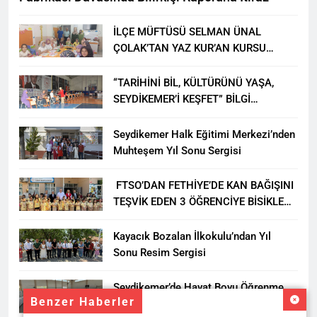
İLÇE MÜFTÜSÜ SELMAN ÜNAL
ÇOLAK’TAN YAZ KUR’AN KURSU
ÖĞRENCİLERİNE ZİYARET
“TARİHİNİ BİL, KÜLTÜRÜNÜ YAŞA,
SEYDİKEMER’İ KEŞFET” BİLGİ
YARIŞMASI BÜYÜK BEĞENİ ALDI
Seydikemer Halk Eğitimi Merkezi’nden
Muhteşem Yıl Sonu Sergisi
FTSO’DAN FETHİYE’DE KAN BAĞIŞINI
TEŞVİK EDEN 3 ÖĞRENCİYE BİSİKLET
HEDİYESİ
Kayacık Bozalan İlkokulu’ndan Yıl
Sonu Resim Sergisi
Seydikemer’de Hayat Boyu Öğrenme
Benzer Haberler
Haftası Kadıköy Sergisiyle Başladı