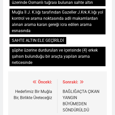
üzerinde Osmanlı tuğrası bulunan sahte altın
Muğla İl J. K.lığı tarafından Gazeller J.Krk.K.lığı yol
kontrol ve arama noktasında adli makamlardan
alınan arama kararı gereği icra edilen arama
esnasında
SAHTE ALTIN ELE GEÇİRİLDİ
şüphe üzerine durdurulan ve içerisinde (4) erkek
şahsın bulunduğu bir araçta yapılan arama
neticesinde
Önceki:
Sonraki:
Yazı
gezinmesi
Hedefimiz Bir Muğla
BAĞLIĞAÇTA ÇIKAN
Bir, Birlikte Üreteceğiz
YANGIN
BÜYÜMEDEN
SÖNDÜRÜLDÜ