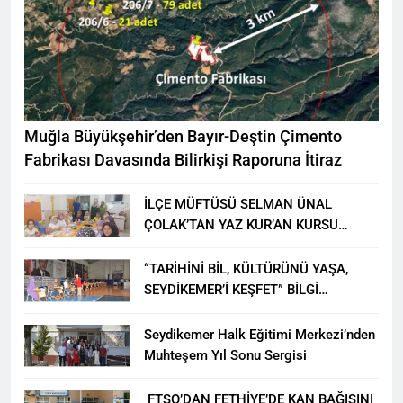
Muğla Büyükşehir’den Bayır-Deştin Çimento
Fabrikası Davasında Bilirkişi Raporuna İtiraz
İLÇE MÜFTÜSÜ SELMAN ÜNAL
ÇOLAK’TAN YAZ KUR’AN KURSU
ÖĞRENCİLERİNE ZİYARET
“TARİHİNİ BİL, KÜLTÜRÜNÜ YAŞA,
SEYDİKEMER’İ KEŞFET” BİLGİ
YARIŞMASI BÜYÜK BEĞENİ ALDI
Seydikemer Halk Eğitimi Merkezi’nden
Muhteşem Yıl Sonu Sergisi
FTSO’DAN FETHİYE’DE KAN BAĞIŞINI