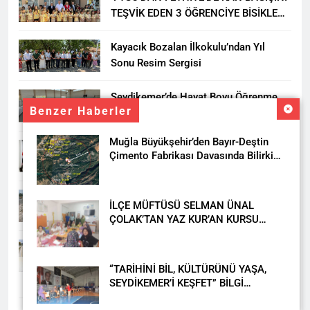
TEŞVİK EDEN 3 ÖĞRENCİYE BİSİKLET
HEDİYESİ
Kayacık Bozalan İlkokulu’ndan Yıl
Sonu Resim Sergisi
Seydikemer’de Hayat Boyu Öğrenme
Benzer Haberler
Haftası Kadıköy Sergisiyle Başladı
Muğla Büyükşehir’den Bayır-Deştin
DALAMAN KENT PARK PROJESİ İÇİN
Çimento Fabrikası Davasında Bilirkişi
BAŞKAN DURMUŞ’A YETKİ VERİLDİ
Raporuna İtiraz
Seydikemer’de Akçay Deresi Tepkisi
İLÇE MÜFTÜSÜ SELMAN ÜNAL
Büyüyor: “Yetkililer Vatandaşın Sesini
ÇOLAK’TAN YAZ KUR’AN KURSU
Duysun”
ÖĞRENCİLERİNE ZİYARET
Muğla’da Uyuşturucuya Geçit Yok: 9
Tutuklama
“TARİHİNİ BİL, KÜLTÜRÜNÜ YAŞA,
SEYDİKEMER’İ KEŞFET” BİLGİ
YARIŞMASI BÜYÜK BEĞENİ ALDI
DAHA FAZLA