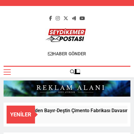
Skip
to
content
Seydikemer
Seydikemer'in Haber Sitesi
HABER GÖNDER
Postası
a Büyükşehir’den Bayır-Deştin Çimento Fabrikası Davasında Bili
YENILER
ta Önce