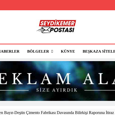
Seydikemer Posta
Seydikemer'in Haber Sitesi
BÖLGELER
HABERLER
KÜNYE
BEŞKAZA SITEL
 Bayır-Deştin Çimento Fabrikası Davasında Bilirkişi Raporuna İtiraz