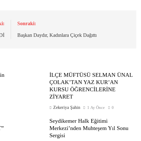
i:
Sonraki:
Dİ
Başkan Daydır, Kadınlara Çiçek Dağıttı
in
İLÇE MÜFTÜSÜ SELMAN ÜNAL
ÇOLAK’TAN YAZ KUR’AN
KURSU ÖĞRENCİLERİNE
ZİYARET
Zekeriya Şahin
1 Ay Önce
0
Seydikemer Halk Eğitimi
T”
Merkezi’nden Muhteşem Yıl Sonu
Sergisi