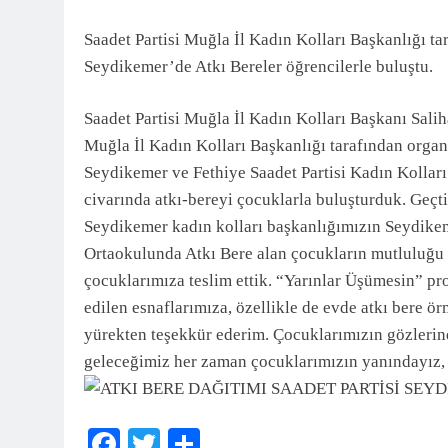
3 Ay Önce
Saadet Partisi Muğla İl Kadın Kolları Başkanlığı t
Seydikemer’de Atkı Bereler öğrencilerle buluştu.
Saadet Partisi Muğla İl Kadın Kolları Başkanı Salih
Muğla İl Kadın Kolları Başkanlığı tarafından orga
Seydikemer ve Fethiye Saadet Partisi Kadın Kollar
civarında atkı-bereyi çocuklarla buluşturduk. Geçt
Seydikemer kadın kolları başkanlığımızın Seydikeme
Ortaokulunda Atkı Bere alan çocukların mutluluğu 
çocuklarımıza teslim ettik. “Yarınlar Üşümesin” pr
edilen esnaflarımıza, özellikle de evde atkı bere ör
yürekten teşekkür ederim. Çocuklarımızın gözlerin
geleceğimiz her zaman çocuklarımızın yanındayız, 
Facebook
Twitter
Share