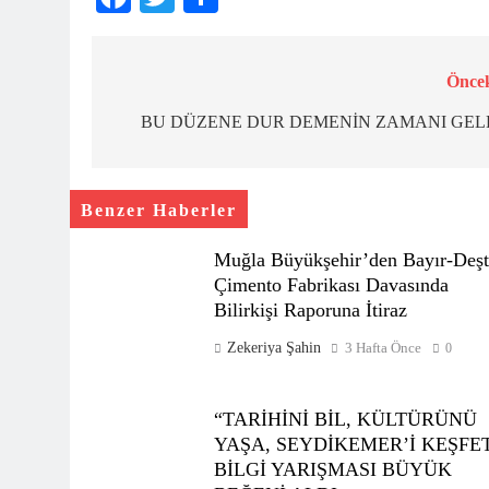
Öncek
Yazı
gezinmesi
BU DÜZENE DUR DEMENİN ZAMANI GEL
Benzer Haberler
Muğla Büyükşehir’den Bayır-Deşt
Çimento Fabrikası Davasında
Bilirkişi Raporuna İtiraz
Zekeriya Şahin
3 Hafta Önce
0
“TARİHİNİ BİL, KÜLTÜRÜNÜ
YAŞA, SEYDİKEMER’İ KEŞFE
BİLGİ YARIŞMASI BÜYÜK