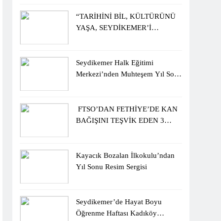
ÖĞRENCİLERİNE ZİYARET
“TARİHİNİ BİL, KÜLTÜRÜNÜ
YAŞA, SEYDİKEMER’İ
KEŞFET” BİLGİ YARIŞMASI
BÜYÜK BEĞENİ ALDI
Seydikemer Halk Eğitimi
Merkezi’nden Muhteşem Yıl Sonu
Sergisi
FTSO’DAN FETHİYE’DE KAN
BAĞIŞINI TEŞVİK EDEN 3
ÖĞRENCİYE BİSİKLET
HEDİYESİ
Kayacık Bozalan İlkokulu’ndan
Yıl Sonu Resim Sergisi
Seydikemer’de Hayat Boyu
Öğrenme Haftası Kadıköy