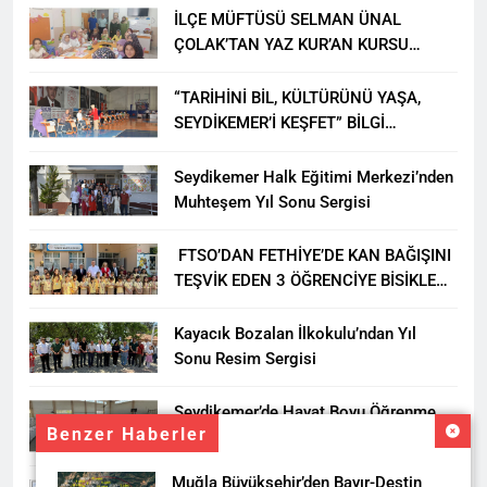
İLÇE MÜFTÜSÜ SELMAN ÜNAL
ÇOLAK’TAN YAZ KUR’AN KURSU
ÖĞRENCİLERİNE ZİYARET
“TARİHİNİ BİL, KÜLTÜRÜNÜ YAŞA,
SEYDİKEMER’İ KEŞFET” BİLGİ
YARIŞMASI BÜYÜK BEĞENİ ALDI
Seydikemer Halk Eğitimi Merkezi’nden
Muhteşem Yıl Sonu Sergisi
FTSO’DAN FETHİYE’DE KAN BAĞIŞINI
TEŞVİK EDEN 3 ÖĞRENCİYE BİSİKLET
HEDİYESİ
Kayacık Bozalan İlkokulu’ndan Yıl
Sonu Resim Sergisi
Seydikemer’de Hayat Boyu Öğrenme
Benzer Haberler
Haftası Kadıköy Sergisiyle Başladı
Muğla Büyükşehir’den Bayır-Deştin