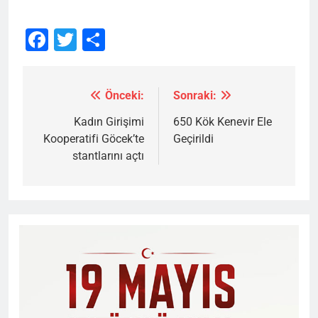
Facebook
Twitter
Share
Önceki:
Sonraki:
Yazı
gezinmesi
Kadın Girişimi
650 Kök Kenevir Ele
Kooperatifi Göcek’te
Geçirildi
stantlarını açtı