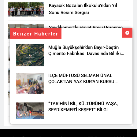
Kayacık Bozalan İlkokulu’ndan Yıl
Sonu Resim Sergisi
Seydikemer’de Hayat Boyu Öğrenme
Benzer Haberler
Haftası Kadıköy Sergisiyle Başladı
Muğla Büyükşehir’den Bayır-Deştin
DALAMAN KENT PARK PROJESİ İÇİN
Çimento Fabrikası Davasında Bilirkişi
BAŞKAN DURMUŞ’A YETKİ VERİLDİ
Raporuna İtiraz
Seydikemer’de Akçay Deresi Tepkisi
İLÇE MÜFTÜSÜ SELMAN ÜNAL
Büyüyor: “Yetkililer Vatandaşın Sesini
ÇOLAK’TAN YAZ KUR’AN KURSU
Duysun”
ÖĞRENCİLERİNE ZİYARET
Muğla’da Uyuşturucuya Geçit Yok: 9
Tutuklama
“TARİHİNİ BİL, KÜLTÜRÜNÜ YAŞA,
SEYDİKEMER’İ KEŞFET” BİLGİ
YARIŞMASI BÜYÜK BEĞENİ ALDI
DAHA FAZLA
Seydikemer Halk Eğitimi