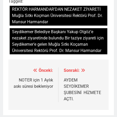
Tagged:
REKTÖR HARMANDAR’DAN NEZAKET ZİYARETİ
Muğla Sıtkı Koçman Üniversitesi Rektörü Prof. Dr.
Mansur Harmandar
Seydikemer Belediye Başkanı Yakup Otgöz’e
nezaket ziyaretinde bulundu Bir taziye ziyareti için
Seydikemer’e gelen Muğla Sıtkı Koçaman
Üniversitesi Rektörü Prof. Dr. Mansur Harmandar
Önceki:
Sonraki:
Yazı
gezinmesi
NOTER için 1 Aylık
AYDEM
askı süresi bekleniyor
SEYDİKEMER
ŞUBESİNİ HİZMETE
AÇTI.