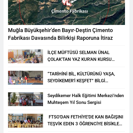
Muğla Büyükşehir’den Bayır-Deştin Çimento
Fabrikası Davasında Bilirkişi Raporuna İtiraz
İLÇE MÜFTÜSÜ SELMAN ÜNAL
ÇOLAK’TAN YAZ KUR’AN KURSU
ÖĞRENCİLERİNE ZİYARET
“TARİHİNİ BİL, KÜLTÜRÜNÜ YAŞA,
SEYDİKEMER’İ KEŞFET” BİLGİ
YARIŞMASI BÜYÜK BEĞENİ ALDI
Seydikemer Halk Eğitimi Merkezi’nden
Muhteşem Yıl Sonu Sergisi
FTSO’DAN FETHİYE’DE KAN BAĞIŞINI
TEŞVİK EDEN 3 ÖĞRENCİYE BİSİKLET
HEDİYESİ