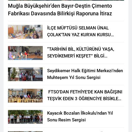
Muğla Büyükşehir’den Bayır-Deştin Çimento
Fabrikası Davasında Bilirkişi Raporuna İtiraz
İLÇE MÜFTÜSÜ SELMAN ÜNAL
ÇOLAK’TAN YAZ KUR’AN KURSU
ÖĞRENCİLERİNE ZİYARET
“TARİHİNİ BİL, KÜLTÜRÜNÜ YAŞA,
SEYDİKEMER’İ KEŞFET” BİLGİ
YARIŞMASI BÜYÜK BEĞENİ ALDI
Seydikemer Halk Eğitimi Merkezi’nden
Muhteşem Yıl Sonu Sergisi
FTSO’DAN FETHİYE’DE KAN BAĞIŞINI
TEŞVİK EDEN 3 ÖĞRENCİYE BİSİKLET
HEDİYESİ
Kayacık Bozalan İlkokulu’ndan Yıl
Sonu Resim Sergisi