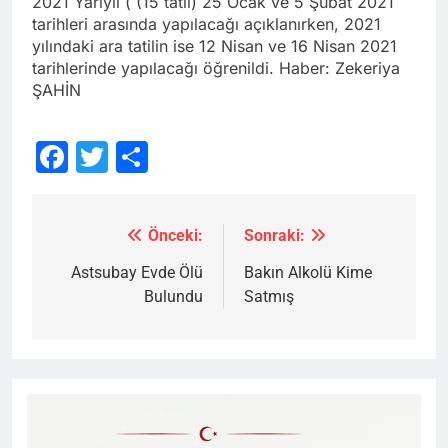
2021 Yarıyıl ( (15 tatil) 25 Ocak ve 5 Şubat 2021
tarihleri arasında yapılacağı açıklanırken, 2021
yılındaki ara tatilin ise 12 Nisan ve 16 Nisan 2021
tarihlerinde yapılacağı öğrenildi. Haber: Zekeriya
ŞAHİN
Facebook
Twitter
Share
Önceki:
Sonraki:
Yazı
gezinmesi
Astsubay Evde Ölü
Bakın Alkolü Kime
Bulundu
Satmış