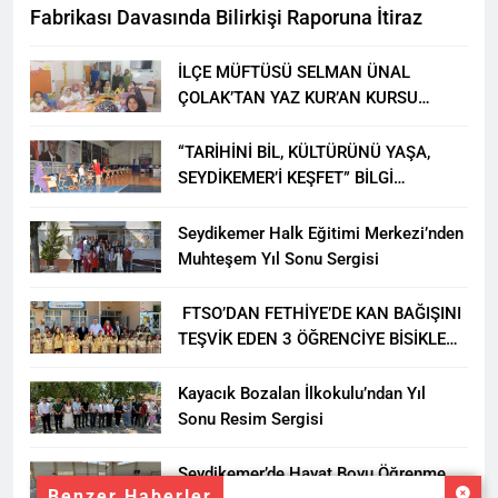
Fabrikası Davasında Bilirkişi Raporuna İtiraz
İLÇE MÜFTÜSÜ SELMAN ÜNAL
ÇOLAK’TAN YAZ KUR’AN KURSU
ÖĞRENCİLERİNE ZİYARET
“TARİHİNİ BİL, KÜLTÜRÜNÜ YAŞA,
SEYDİKEMER’İ KEŞFET” BİLGİ
YARIŞMASI BÜYÜK BEĞENİ ALDI
Seydikemer Halk Eğitimi Merkezi’nden
Muhteşem Yıl Sonu Sergisi
FTSO’DAN FETHİYE’DE KAN BAĞIŞINI
TEŞVİK EDEN 3 ÖĞRENCİYE BİSİKLET
HEDİYESİ
Kayacık Bozalan İlkokulu’ndan Yıl
Sonu Resim Sergisi
Seydikemer’de Hayat Boyu Öğrenme
Benzer Haberler