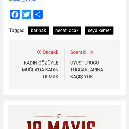
Facebook
Twitter
Share
Tagged:
barınak
necati ocak
seydikemer
Önceki:
Sonraki:
Yazı
gezinmesi
KADIN GÖZÜYLE
UYUŞTURUCU
MUĞLA’DA KADIN
TÜCCARLARINA
OLMAK
KAÇIŞ YOK