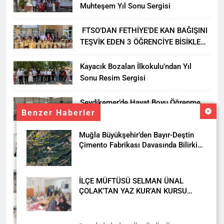
Muhteşem Yıl Sonu Sergisi
FTSO’DAN FETHİYE’DE KAN BAĞIŞINI
TEŞVİK EDEN 3 ÖĞRENCİYE BİSİKLET
HEDİYESİ
Kayacık Bozalan İlkokulu’ndan Yıl
Sonu Resim Sergisi
Seydikemer’de Hayat Boyu Öğrenme
Benzer Haberler
Haftası Kadıköy Sergisiyle Başladı
Muğla Büyükşehir’den Bayır-Deştin
DALAMAN KENT PARK PROJESİ İÇİN
Çimento Fabrikası Davasında Bilirkişi
BAŞKAN DURMUŞ’A YETKİ VERİLDİ
Raporuna İtiraz
Seydikemer’de Akçay Deresi Tepkisi
İLÇE MÜFTÜSÜ SELMAN ÜNAL
Büyüyor: “Yetkililer Vatandaşın Sesini
ÇOLAK’TAN YAZ KUR’AN KURSU
Duysun”
ÖĞRENCİLERİNE ZİYARET
Muğla’da Uyuşturucuya Geçit Yok: 9
Tutuklama