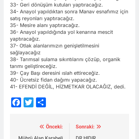
33- Geri dönüşüm kutuları yaptıracağız.
34- Anayol yapıldıktan sonra Manav esnafımız için
satış reyonları yaptıracağız.
35- Mesire alanı yaptıracağız.
36- Anayol yapıldığında yol kenarına mescit
yaptıracağız.
37- Otlak alanlarımızın genişletilmesini
sağlayacağız
38- Tarımsal sulama sıkıntılarını çözüp, organik
tarımı geliştireceğiz.
39- Çay Başı deresini ıslah ettireceğiz.
40- Ücretsiz fidan dağımı yapacağız.
41- EFENDİ DEĞİL, HİZMETKAR OLACAĞIZ, dedi.
Facebook
Twitter
Share
Önceki:
Sonraki:
Yazı
Mührü Alan Karabeli
DR.HIDIR