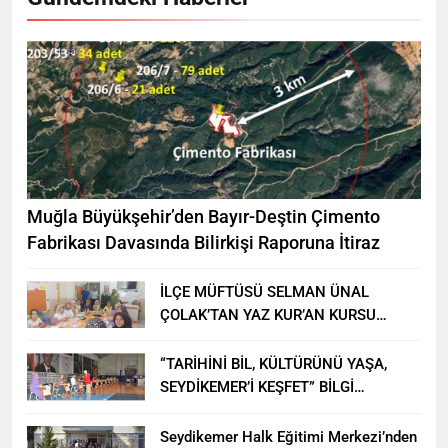
Muğla Büyükşehir’den Bayır-Deştin Çimento
Fabrikası Davasında Bilirkişi Raporuna İtiraz
İLÇE MÜFTÜSÜ SELMAN ÜNAL
ÇOLAK’TAN YAZ KUR’AN KURSU
ÖĞRENCİLERİNE ZİYARET
“TARİHİNİ BİL, KÜLTÜRÜNÜ YAŞA,
SEYDİKEMER’İ KEŞFET” BİLGİ
YARIŞMASI BÜYÜK BEĞENİ ALDI
Seydikemer Halk Eğitimi Merkezi’nden