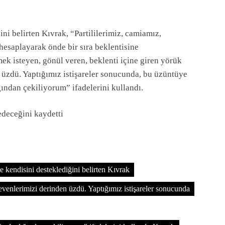
ini belirten Kıvrak, “Partililerimiz, camiamız,
hesaplayarak önde bir sıra beklentisine
mek isteyen, gönül veren, beklenti içine giren yörük
üzdü. Yaptığımız istişareler sonucunda, bu üzüntüye
ğından çekiliyorum” ifadelerini kullandı.
edeceğini kaydetti
de kendisini desteklediğini belirten Kıvrak
evenlerimizi derinden üzdü. Yaptığımız istişareler sonucunda