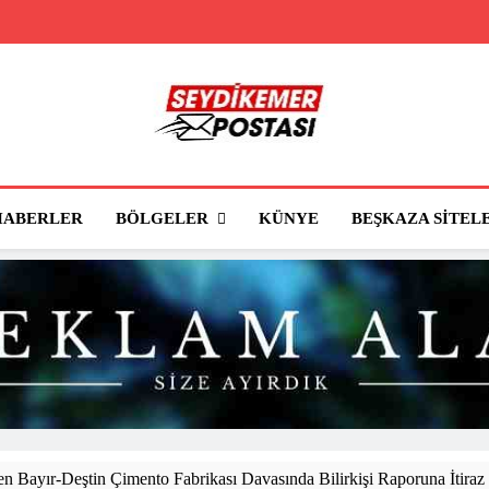
Seydikemer Posta
Seydikemer'in Haber Sitesi
BÖLGELER
HABERLER
KÜNYE
BEŞKAZA SITEL
 Bayır-Deştin Çimento Fabrikası Davasında Bilirkişi Raporuna İtiraz