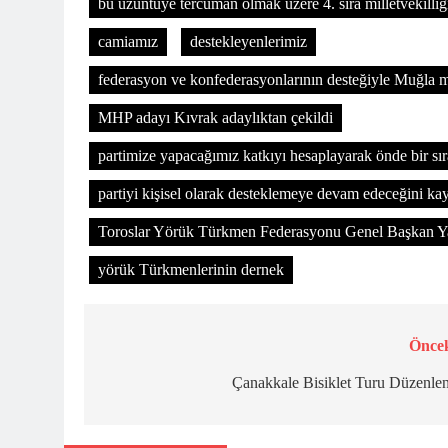
bu üzüntüye tercüman olmak üzere 4. sıra milletvekilliğ
camiamız
destekleyenlerimiz
federasyon ve konfederasyonlarının desteğiyle Muğla mi
MHP adayı Kıvrak adaylıktan çekildi
partimize yapacağımız katkıyı hesaplayarak önde bir sıra
partiyi kişisel olarak desteklemeye devam edeceğini kay
Toroslar Yörük Türkmen Federasyonu Genel Başkan Ya
yörük Türkmenlerinin dernek
Öncek
Yazı
gezinmesi
Çanakkale Bisiklet Turu Düzenle