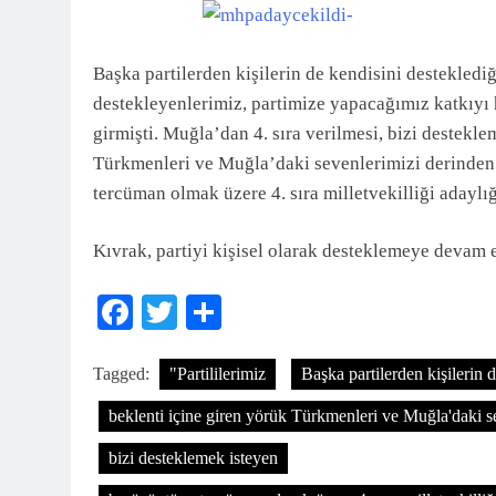
3 Ay Önce
Başka partilerden kişilerin de kendisini desteklediğ
destekleyenlerimiz, partimize yapacağımız katkıyı 
girmişti. Muğla’dan 4. sıra verilmesi, bizi destekle
Türkmenleri ve Muğla’daki sevenlerimizi derinden 
tercüman olmak üzere 4. sıra milletvekilliği adaylı
Kıvrak, partiyi kişisel olarak desteklemeye devam 
Facebook
Twitter
Share
Tagged:
"Partililerimiz
Başka partilerden kişilerin 
beklenti içine giren yörük Türkmenleri ve Muğla'daki s
bizi desteklemek isteyen