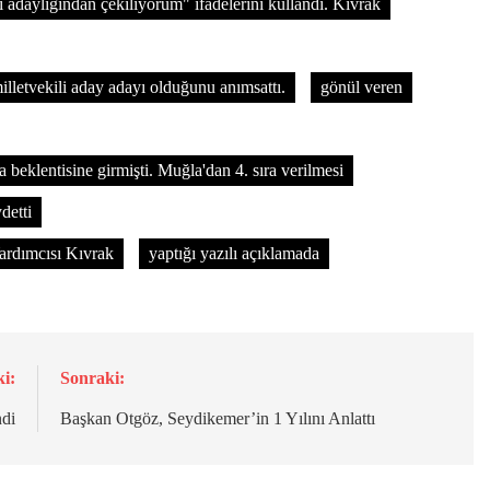
i adaylığından çekiliyorum" ifadelerini kullandı. Kıvrak
lletvekili aday adayı olduğunu anımsattı.
gönül veren
 beklentisine girmişti. Muğla'dan 4. sıra verilmesi
detti
rdımcısı Kıvrak
yaptığı yazılı açıklamada
i:
Sonraki:
ndi
Başkan Otgöz, Seydikemer’in 1 Yılını Anlattı