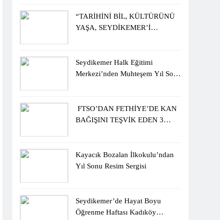
ÖĞRENCİLERİNE ZİYARET
“TARİHİNİ BİL, KÜLTÜRÜNÜ
YAŞA, SEYDİKEMER’İ
KEŞFET” BİLGİ YARIŞMASI
BÜYÜK BEĞENİ ALDI
Seydikemer Halk Eğitimi
Merkezi’nden Muhteşem Yıl Sonu
Sergisi
FTSO’DAN FETHİYE’DE KAN
BAĞIŞINI TEŞVİK EDEN 3
ÖĞRENCİYE BİSİKLET
HEDİYESİ
Kayacık Bozalan İlkokulu’ndan
Yıl Sonu Resim Sergisi
Seydikemer’de Hayat Boyu
Öğrenme Haftası Kadıköy