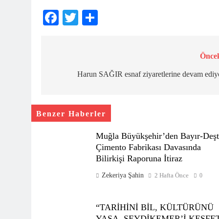
Facebook
Twitter
Share
Öncek
Yazı
gezinmesi
Harun SAĞIR esnaf ziyaretlerine devam ediy
Benzer Haberler
Muğla Büyükşehir’den Bayır-Deşt
Çimento Fabrikası Davasında
Bilirkişi Raporuna İtiraz
Zekeriya Şahin
2 Hafta Önce
0
“TARİHİNİ BİL, KÜLTÜRÜNÜ
YAŞA, SEYDİKEMER’İ KEŞFE