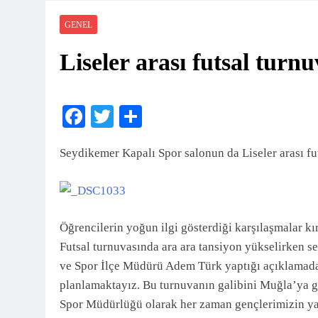
Seydikemer Halk Eği
2 Ay Önce
GENEL
FTSO’DAN FETHİ
Liseler arası futsal turn
2 Ay Önce
Kayacık Bozalan İlk
2 Ay Önce
Seydikemer’de Hayat
Facebook
Twitter
Share
2 Ay Önce
DALAMAN KENT P
Seydikemer Kapalı Spor salonun da Liseler arası fu
2 Ay Önce
Seydikemer’de Akçay 
3 Ay Önce
Muğla’da Uyuşturucu
Öğrencilerin yoğun ilgi gösterdiği karşılaşmalar kı
3 Ay Önce
Futsal turnuvasında ara ara tansiyon yükselirken se
ve Spor İlçe Müdürü Adem Türk yaptığı açıklamada 
planlamaktayız. Bu turnuvanın galibini Muğla’ya g
Spor Müdürlüğü olarak her zaman gençlerimizin ya