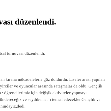
timi Merkezi’nden Muhteşem Yıl Sonu Sergisi
YE’DE KAN BAĞIŞINI TEŞVİK EDEN 3 ÖĞRENCİYE BİSİKL
uvası düzenlendi.
okulu’ndan Yıl Sonu Resim Sergisi
 Boyu Öğrenme Haftası Kadıköy Sergisiyle Başladı
ARK PROJESİ İÇİN BAŞKAN DURMUŞ’A YETKİ VERİLDİ
tsal turnuvası düzenlendi.
Deresi Tepkisi Büyüyor: “Yetkililer Vatandaşın Sesini Duysun”
ya Geçit Yok: 9 Tutuklama
ran kırana mücadelelerle göz doldurdu. Liseler arası yapılan
yirciler ve oyuncular arasında sataşmalar da oldu. Gençlik
: öğrencilerimiz için değişik aktiviteler yapmayı
öndereceğiz ve seydikemer’i temsil edecekler.Gençlik ve
nındayız,dedi.