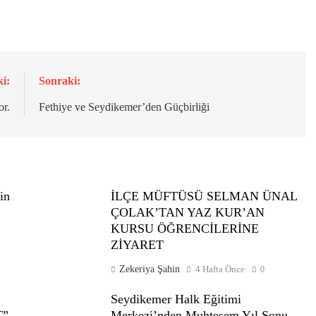
i:
Sonraki:
or.
Fethiye ve Seydikemer’den Güçbirliği
in
İLÇE MÜFTÜSÜ SELMAN ÜNAL
ÇOLAK’TAN YAZ KUR’AN
KURSU ÖĞRENCİLERİNE
ZİYARET
Zekeriya Şahin
4 Hafta Önce
0
Seydikemer Halk Eğitimi
T”
Merkezi’nden Muhteşem Yıl Sonu