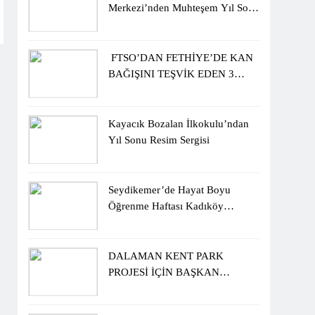
Merkezi’nden Muhteşem Yıl Sonu
Sergisi
FTSO’DAN FETHİYE’DE KAN
BAĞIŞINI TEŞVİK EDEN 3
ÖĞRENCİYE BİSİKLET
HEDİYESİ
Kayacık Bozalan İlkokulu’ndan
Yıl Sonu Resim Sergisi
Seydikemer’de Hayat Boyu
Öğrenme Haftası Kadıköy
Sergisiyle Başladı
DALAMAN KENT PARK
PROJESİ İÇİN BAŞKAN
DURMUŞ’A YETKİ VERİLDİ