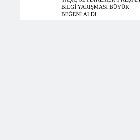
BİLGİ YARIŞMASI BÜYÜK
BEĞENİ ALDI
Zekeriya Şahin
1 Ay Önce
0