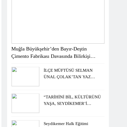
Muğla Büyükşehir’den Bayır-Deştin
Çimento Fabrikası Davasında Bilirkişi
Raporuna İtiraz
İLÇE MÜFTÜSÜ SELMAN
ÜNAL ÇOLAK’TAN YAZ
KUR’AN KURSU
ÖĞRENCİLERİNE ZİYARET
“TARİHİNİ BİL, KÜLTÜRÜNÜ
YAŞA, SEYDİKEMER’İ
KEŞFET” BİLGİ YARIŞMASI
BÜYÜK BEĞENİ ALDI
Seydikemer Halk Eğitimi