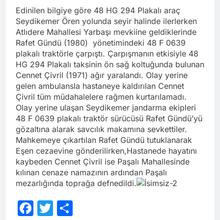
Edinilen bilgiye göre 48 HG 294 Plakalı araç
Seydikemer Ören yolunda seyir halinde ilerlerken
Atlıdere Mahallesi Yarbaşı mevkiine geldiklerinde
Rafet Gündü (1980) yönetimindeki 48 F 0639
plakalı traktörle çarpıştı. Çarpışmanın etkisiyle 48
HG 294 Plakalı taksinin ön sağ koltuğunda bulunan
Cennet Çivril (1971) ağır yaralandı. Olay yerine
gelen ambulansla hastaneye kaldırılan Cennet
Çivril tüm müdahalelere rağmen kurtarılamadı.
Olay yerine ulaşan Seydikemer jandarma ekipleri
48 F 0639 plakalı traktör sürücüsü Rafet Gündü’yü
gözaltına alarak savcılık makamına sevkettiler.
Mahkemeye çıkartılan Rafet Gündü tutuklanarak
Eşen cezaevine gönderilirken,Hastanede hayatını
kaybeden Cennet Çivril ise Paşalı Mahallesinde
kılınan cenaze namazının ardından Paşalı
mezarlığında toprağa defnedildi.
Facebook
Twitter
Share