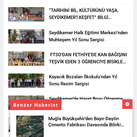
ÖĞRENCİLERİNE ZİYARET
“TARİHİNİ BİL, KÜLTÜRÜNÜ YAŞA,
SEYDİKEMER’İ KEŞFET” BİLGİ
YARIŞMASI BÜYÜK BEĞENİ ALDI
Seydikemer Halk Eğitimi Merkezi’nden
Muhteşem Yıl Sonu Sergisi
FTSO’DAN FETHİYE’DE KAN BAĞIŞINI
TEŞVİK EDEN 3 ÖĞRENCİYE BİSİKLET
HEDİYESİ
Kayacık Bozalan İlkokulu’ndan Yıl
Sonu Resim Sergisi
Seydikemer’de Hayat Boyu Öğrenme
Benzer Haberler
Haftası Kadıköy Sergisiyle Başladı
Muğla Büyükşehir’den Bayır-Deştin
DALAMAN KENT PARK PROJESİ İÇİN
Çimento Fabrikası Davasında Bilirkişi
BAŞKAN DURMUŞ’A YETKİ VERİLDİ
Raporuna İtiraz