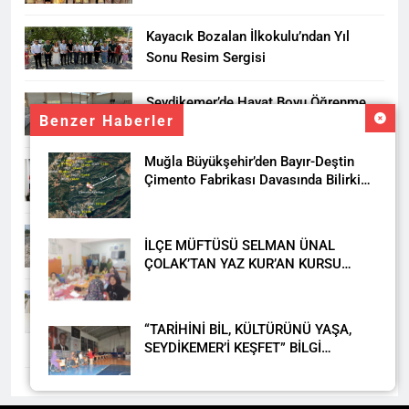
HEDİYESİ
Kayacık Bozalan İlkokulu’ndan Yıl
Sonu Resim Sergisi
Seydikemer’de Hayat Boyu Öğrenme
Benzer Haberler
Haftası Kadıköy Sergisiyle Başladı
Muğla Büyükşehir’den Bayır-Deştin
DALAMAN KENT PARK PROJESİ İÇİN
Çimento Fabrikası Davasında Bilirkişi
BAŞKAN DURMUŞ’A YETKİ VERİLDİ
Raporuna İtiraz
Seydikemer’de Akçay Deresi Tepkisi
İLÇE MÜFTÜSÜ SELMAN ÜNAL
Büyüyor: “Yetkililer Vatandaşın Sesini
ÇOLAK’TAN YAZ KUR’AN KURSU
Duysun”
ÖĞRENCİLERİNE ZİYARET
Muğla’da Uyuşturucuya Geçit Yok: 9
Tutuklama
“TARİHİNİ BİL, KÜLTÜRÜNÜ YAŞA,
SEYDİKEMER’İ KEŞFET” BİLGİ
YARIŞMASI BÜYÜK BEĞENİ ALDI
DAHA FAZLA