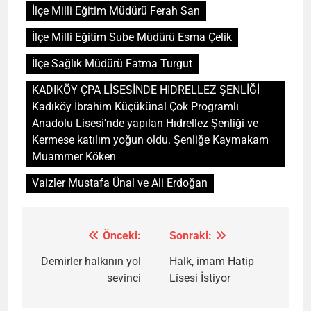
İlçe Milli Eğitim Müdürü Ferah San
İlçe Milli Eğitim Sube Müdürü Esma Çelik
İlçe Sağlık Müdürü Fatma Turgut
KADIKÖY ÇPA LİSESİNDE HIDRELLEZ ŞENLİĞİ
Kadıköy İbrahim Küçükünal Çok Programlı
Anadolu Lisesi'nde yapılan Hıdrellez Şenliği ve
Kermese katılım yoğun oldu. Şenliğe Kaymakam
Muammer Köken
Vaizler Mustafa Ünal ve Ali Erdoğan
Önceki:
Sonraki:
Yazı
gezinmesi
Demirler halkının yol
Halk, imam Hatip
sevinci
Lisesi İstiyor