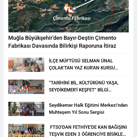
Muğla Büyükşehir’den Bayır-Deştin Çimento
Fabrikası Davasında Bilirkişi Raporuna İtiraz
İLÇE MÜFTÜSÜ SELMAN ÜNAL
ÇOLAK’TAN YAZ KUR’AN KURSU
ÖĞRENCİLERİNE ZİYARET
“TARİHİNİ BİL, KÜLTÜRÜNÜ YAŞA,
SEYDİKEMER’İ KEŞFET” BİLGİ
YARIŞMASI BÜYÜK BEĞENİ ALDI
Seydikemer Halk Eğitimi Merkezi’nden
Muhteşem Yıl Sonu Sergisi
FTSO’DAN FETHİYE’DE KAN BAĞIŞINI
TEŞVİK EDEN 3 ÖĞRENCİYE BİSİKLET