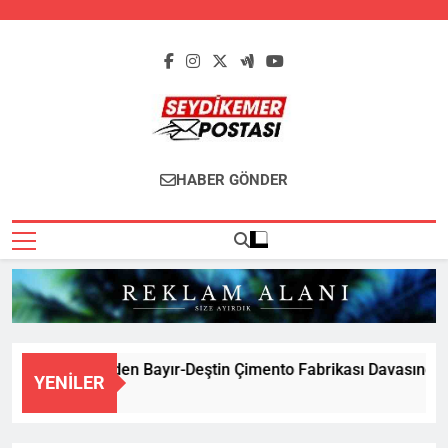
Skip
to
content
Seydikemer
Seydikemer'in Haber Sitesi
HABER GÖNDER
Postası
 Büyükşehir’den Bayır-Deştin Çimento Fabrikası Davasında Bili
YENILER
a Önce