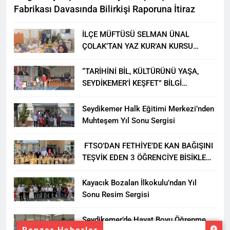
Fabrikası Davasında Bilirkişi Raporuna İtiraz
İLÇE MÜFTÜSÜ SELMAN ÜNAL
ÇOLAK’TAN YAZ KUR’AN KURSU
ÖĞRENCİLERİNE ZİYARET
“TARİHİNİ BİL, KÜLTÜRÜNÜ YAŞA,
SEYDİKEMER’İ KEŞFET” BİLGİ
YARIŞMASI BÜYÜK BEĞENİ ALDI
Seydikemer Halk Eğitimi Merkezi’nden
Muhteşem Yıl Sonu Sergisi
FTSO’DAN FETHİYE’DE KAN BAĞIŞINI
TEŞVİK EDEN 3 ÖĞRENCİYE BİSİKLET
HEDİYESİ
Kayacık Bozalan İlkokulu’ndan Yıl
Sonu Resim Sergisi
Seydikemer’de Hayat Boyu Öğrenme