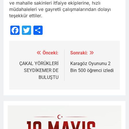
ve mahalle sakinleri itfaiye ekiplerine, hızlı
müdahaleleri ve gayretli çalışmalarından dolayı
teşekkür ettiler.
Facebook
Twitter
Share
Önceki:
Sonraki:
Yazı
gezinmesi
ÇAKAL YÖRÜKLERİ
Karagöz Oyununu 2
SEYDİKEMER DE
Bin 500 öğrenci izledi
BULUŞTU