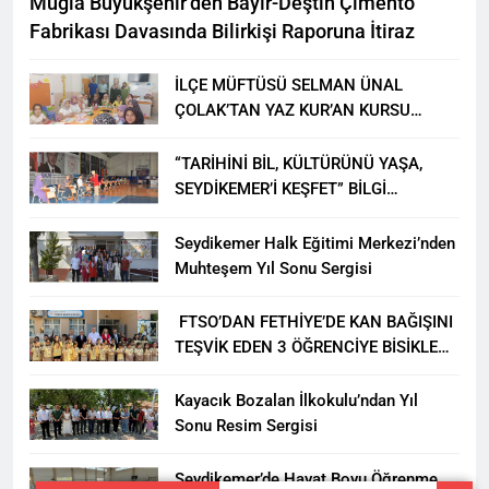
Muğla Büyükşehir’den Bayır-Deştin Çimento
Fabrikası Davasında Bilirkişi Raporuna İtiraz
İLÇE MÜFTÜSÜ SELMAN ÜNAL
ÇOLAK’TAN YAZ KUR’AN KURSU
ÖĞRENCİLERİNE ZİYARET
“TARİHİNİ BİL, KÜLTÜRÜNÜ YAŞA,
SEYDİKEMER’İ KEŞFET” BİLGİ
YARIŞMASI BÜYÜK BEĞENİ ALDI
Seydikemer Halk Eğitimi Merkezi’nden
Muhteşem Yıl Sonu Sergisi
FTSO’DAN FETHİYE’DE KAN BAĞIŞINI
TEŞVİK EDEN 3 ÖĞRENCİYE BİSİKLET
HEDİYESİ
Kayacık Bozalan İlkokulu’ndan Yıl
Sonu Resim Sergisi
Seydikemer’de Hayat Boyu Öğrenme