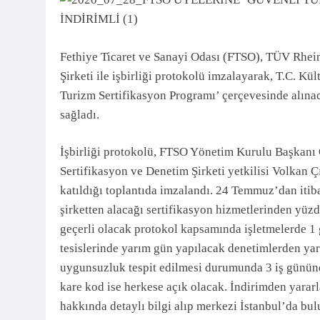
3 Ay Önce
Fethiye Ticaret ve Sanayi Odası (FTSO), TÜV Rhein
Şirketi ile işbirliği protokolü imzalayarak, T.C. K
Turizm Sertifikasyon Programı’ çerçevesinde alınac
sağladı.
İşbirliği protokolü, FTSO Yönetim Kurulu Başkanı 
Sertifikasyon ve Denetim Şirketi yetkilisi Volkan
katıldığı toplantıda imzalandı. 24 Temmuz’dan itiba
şirketten alacağı sertifikasyon hizmetlerinden yüzd
geçerli olacak protokol kapsamında işletmelerde 1 
tesislerinde yarım gün yapılacak denetimlerden yarı
uygunsuzluk tespit edilmesi durumunda 3 iş gününd
kare kod ise herkese açık olacak. İndirimden yarar
hakkında detaylı bilgi alıp merkezi İstanbul’da bulu