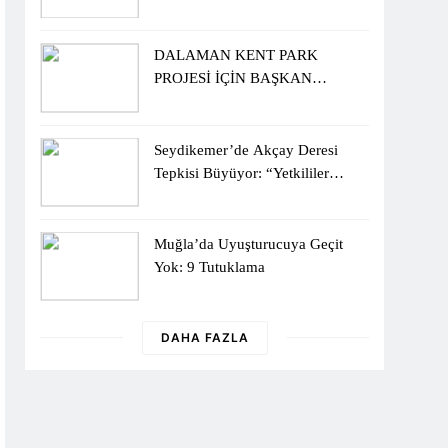
Sergisiyle Başladı
DALAMAN KENT PARK
PROJESİ İÇİN BAŞKAN
DURMUŞ’A YETKİ VERİLDİ
Seydikemer’de Akçay Deresi
Tepkisi Büyüyor: “Yetkililer
Vatandaşın Sesini Duysun”
Muğla’da Uyuşturucuya Geçit
Yok: 9 Tutuklama
DAHA FAZLA