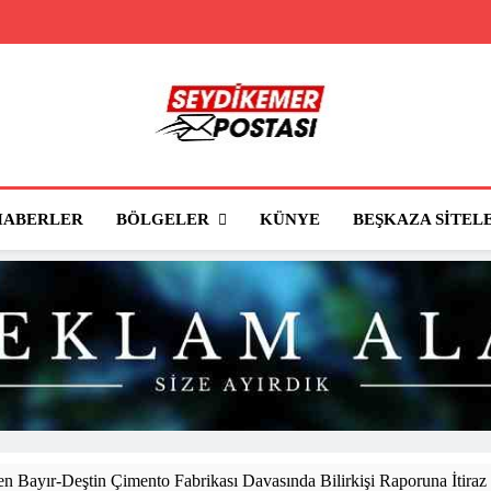
Seydikemer Posta
Seydikemer'in Haber Sitesi
BÖLGELER
HABERLER
KÜNYE
BEŞKAZA SITEL
 Bayır-Deştin Çimento Fabrikası Davasında Bilirkişi Raporuna İtiraz