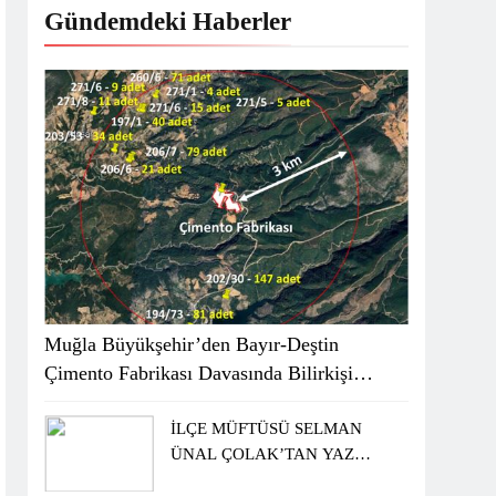
Gündemdeki Haberler
Muğla Büyükşehir’den Bayır-Deştin
Çimento Fabrikası Davasında Bilirkişi
Raporuna İtiraz
İLÇE MÜFTÜSÜ SELMAN
ÜNAL ÇOLAK’TAN YAZ
KUR’AN KURSU