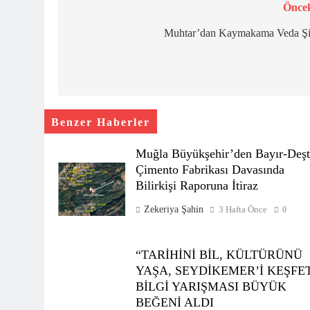
Öncek
Yazı
gezinmesi
Muhtar’dan Kaymakama Veda Şii
Benzer Haberler
Muğla Büyükşehir’den Bayır-Deşt
Çimento Fabrikası Davasında
Bilirkişi Raporuna İtiraz
Zekeriya Şahin
3 Hafta Önce
0
“TARİHİNİ BİL, KÜLTÜRÜNÜ
YAŞA, SEYDİKEMER’İ KEŞFE
BİLGİ YARIŞMASI BÜYÜK
BEĞENİ ALDI