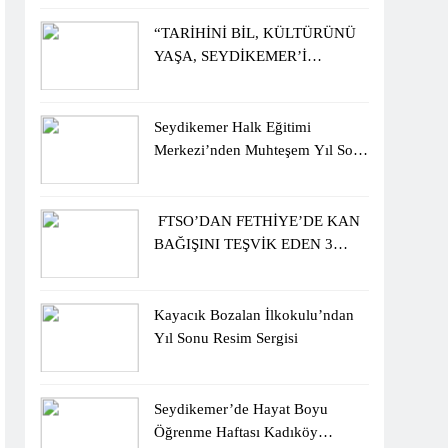
ÖĞRENCİLERİNE ZİYARET
“TARİHİNİ BİL, KÜLTÜRÜNÜ
YAŞA, SEYDİKEMER’İ
KEŞFET” BİLGİ YARIŞMASI
BÜYÜK BEĞENİ ALDI
Seydikemer Halk Eğitimi
Merkezi’nden Muhteşem Yıl Sonu
Sergisi
FTSO’DAN FETHİYE’DE KAN
BAĞIŞINI TEŞVİK EDEN 3
ÖĞRENCİYE BİSİKLET
HEDİYESİ
Kayacık Bozalan İlkokulu’ndan
Yıl Sonu Resim Sergisi
Seydikemer’de Hayat Boyu
Öğrenme Haftası Kadıköy