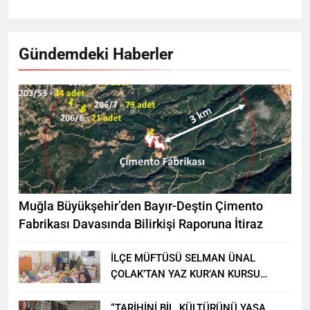
Gündemdeki Haberler
Muğla Büyükşehir’den Bayır-Deştin Çimento
Fabrikası Davasında Bilirkişi Raporuna İtiraz
İLÇE MÜFTÜSÜ SELMAN ÜNAL
ÇOLAK’TAN YAZ KUR’AN KURSU
ÖĞRENCİLERİNE ZİYARET
“TARİHİNİ BİL, KÜLTÜRÜNÜ YAŞA,