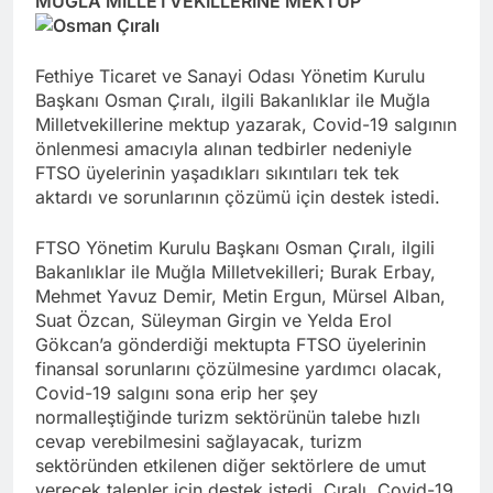
MUĞLA MİLLETVEKİLLERİNE MEKTUP
Fethiye Ticaret ve Sanayi Odası Yönetim Kurulu
Başkanı Osman Çıralı, ilgili Bakanlıklar ile Muğla
Milletvekillerine mektup yazarak, Covid-19 salgının
önlenmesi amacıyla alınan tedbirler nedeniyle
FTSO üyelerinin yaşadıkları sıkıntıları tek tek
aktardı ve sorunlarının çözümü için destek istedi.
FTSO Yönetim Kurulu Başkanı Osman Çıralı, ilgili
Bakanlıklar ile Muğla Milletvekilleri; Burak Erbay,
Mehmet Yavuz Demir, Metin Ergun, Mürsel Alban,
Suat Özcan, Süleyman Girgin ve Yelda Erol
Gökcan’a gönderdiği mektupta FTSO üyelerinin
finansal sorunlarını çözülmesine yardımcı olacak,
Covid-19 salgını sona erip her şey
normalleştiğinde turizm sektörünün talebe hızlı
cevap verebilmesini sağlayacak, turizm
sektöründen etkilenen diğer sektörlere de umut
verecek talepler için destek istedi. Çıralı, Covid-19