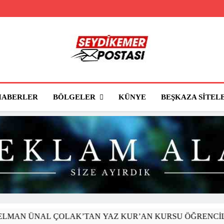
Seydikemer Posta
Seydikemer'in Haber Sitesi
BÖLGELER
HABERLER
KÜNYE
BEŞKAZA SITEL
ÜNAL ÇOLAK’TAN YAZ KUR’AN KURSU ÖĞRENCİLERİNE 