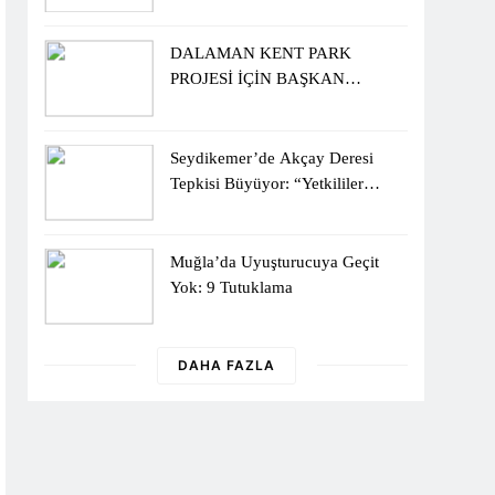
DALAMAN KENT PARK
PROJESİ İÇİN BAŞKAN
DURMUŞ’A YETKİ VERİLDİ
Seydikemer’de Akçay Deresi
Tepkisi Büyüyor: “Yetkililer
Vatandaşın Sesini Duysun”
Muğla’da Uyuşturucuya Geçit
Yok: 9 Tutuklama
DAHA FAZLA