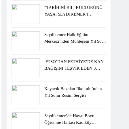
ÖĞRENCİLERİNE ZİYARET
“TARİHİNİ BİL, KÜLTÜRÜNÜ
YAŞA, SEYDİKEMER’İ
KEŞFET” BİLGİ YARIŞMASI
BÜYÜK BEĞENİ ALDI
Seydikemer Halk Eğitimi
Merkezi’nden Muhteşem Yıl Sonu
Sergisi
FTSO’DAN FETHİYE’DE KAN
BAĞIŞINI TEŞVİK EDEN 3
ÖĞRENCİYE BİSİKLET
HEDİYESİ
Kayacık Bozalan İlkokulu’ndan
Yıl Sonu Resim Sergisi
Seydikemer’de Hayat Boyu
Öğrenme Haftası Kadıköy
Sergisiyle Başladı