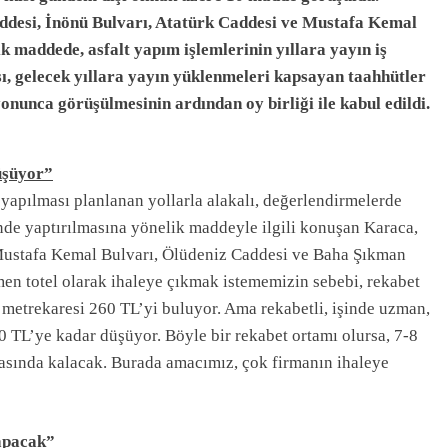
ddesi, İnönü Bulvarı, Atatürk Caddesi ve Mustafa Kemal
k maddede, asfalt yapım işlemlerinin yıllara yayın iş
sı, gelecek yıllara yayın yüklenmeleri kapsayan taahhütler
nunca görüşülmesinin ardından oy birliği ile kabul edildi.
üşüyor”
 yapılması planlanan yollarla alakalı, değerlendirmelerde
inde yaptırılmasına yönelik maddeyle ilgili konuşan Karaca,
 Mustafa Kemal Bulvarı, Ölüdeniz Caddesi ve Baha Şıkman
en totel olarak ihaleye çıkmak istememizin sebebi, rekabet
, metrekaresi 260 TL’yi buluyor. Ama rekabetli, işinde uzman,
60 TL’ye kadar düşüyor. Böyle bir rekabet ortamı olursa, 7-8
sasında kalacak. Burada amacımız, çok firmanın ihaleye
apacak”