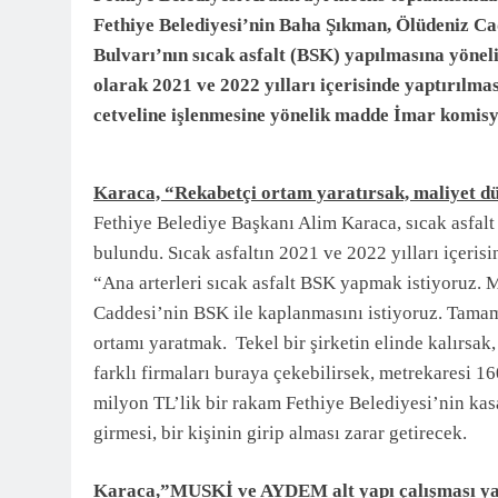
Fethiye Belediyesi’nin Baha Şıkman, Ölüdeniz Ca
Bulvarı’nın sıcak asfalt (BSK) yapılmasına yöneli
olarak 2021 ve 2022 yılları içerisinde yaptırılma
cetveline işlenmesine yönelik madde İmar komisyo
Karaca, “Rekabetçi ortam yaratırsak, maliyet d
Fethiye Belediye Başkanı Alim Karaca, sıcak asfalt
bulundu. Sıcak asfaltın 2021 ve 2022 yılları içeris
“Ana arterleri sıcak asfalt BSK yapmak istiyoruz.
Caddesi’nin BSK ile kaplanmasını istiyoruz. Tamam
ortamı yaratmak. Tekel bir şirketin elinde kalırsak
farklı firmaları buraya çekebilirsek, metrekaresi 1
milyon TL’lik bir rakam Fethiye Belediyesi’nin ka
girmesi, bir kişinin girip alması zarar getirecek.
Karaca,”MUSKİ ve AYDEM alt yapı çalışması y