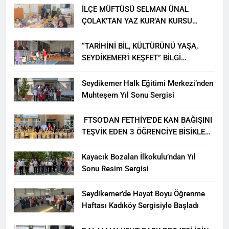
İLÇE MÜFTÜSÜ SELMAN ÜNAL
ÇOLAK’TAN YAZ KUR’AN KURSU
ÖĞRENCİLERİNE ZİYARET
“TARİHİNİ BİL, KÜLTÜRÜNÜ YAŞA,
SEYDİKEMER’İ KEŞFET” BİLGİ
YARIŞMASI BÜYÜK BEĞENİ ALDI
Seydikemer Halk Eğitimi Merkezi’nden
Muhteşem Yıl Sonu Sergisi
FTSO’DAN FETHİYE’DE KAN BAĞIŞINI
TEŞVİK EDEN 3 ÖĞRENCİYE BİSİKLET
HEDİYESİ
Kayacık Bozalan İlkokulu’ndan Yıl
Sonu Resim Sergisi
Seydikemer’de Hayat Boyu Öğrenme
Haftası Kadıköy Sergisiyle Başladı