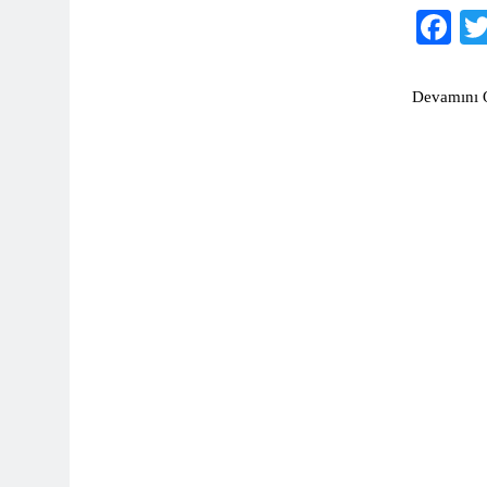
Fa
3 Ay Önce
Devamını