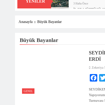
YENILER
3 Hafta Önce
İLÇE MÜFTÜSÜ 
1 Ay Önce
“TARİHİNİ BİL, 
Anasayfa
Büyük Bayanlar
1 Ay Önce
Seydikemer Halk Eği
Büyük Bayanlar
2 Ay Önce
FTSO’DAN FETHİ
2 Ay Önce
SEYDİ
Kayacık Bozalan İlk
ERDİ
2 Ay Önce
Zekeriya 
Seydikemer’de Hayat
2 Ay Önce
Fa
DALAMAN KENT P
2 Ay Önce
SEYDİKEM
Seydikemer’de Akçay 
GENEL
Yapıyorum 
3 Ay Önce
Turnuvası
Muğla’da Uyuşturucu