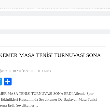
SELMAN ÜNAL ÇOLAK’TAN YAZ KUR’AN KURSU ÖĞRENCİL
KÜLTÜRÜNÜ YAŞA, SEYDİKEMER’İ KEŞFET” BİLGİ YARIŞM
timi Merkezi’nden Muhteşem Yıl Sonu Sergisi
YE’DE KAN BAĞIŞINI TEŞVİK EDEN 3 ÖĞRENCİYE BİSİKL
KEMER MASA TENİSİ TURNUVASI SONA
okulu’ndan Yıl Sonu Resim Sergisi
Şahin
10 Yıl Önce
0
1 Mins
 Boyu Öğrenme Haftası Kadıköy Sergisiyle Başladı
cebook
Twitter
Share
ARK PROJESİ İÇİN BAŞKAN DURMUŞ’A YETKİ VERİLDİ
ER MASA TENİSİ TURNUVASI SONA ERDİ Ailemle Spor
Deresi Tepkisi Büyüyor: “Yetkililer Vatandaşın Sesini Duysun”
Etkinlikleri Kapsamında Seydikemer De Başlayan Masa Tenisi
 Sona Erdi. Seydikemer…
ya Geçit Yok: 9 Tutuklama