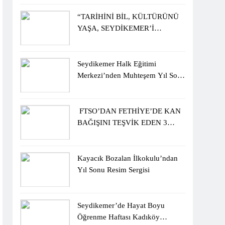
ÖĞRENCİLERİNE ZİYARET
“TARİHİNİ BİL, KÜLTÜRÜNÜ
YAŞA, SEYDİKEMER’İ
KEŞFET” BİLGİ YARIŞMASI
BÜYÜK BEĞENİ ALDI
Seydikemer Halk Eğitimi
Merkezi’nden Muhteşem Yıl Sonu
Sergisi
FTSO’DAN FETHİYE’DE KAN
BAĞIŞINI TEŞVİK EDEN 3
ÖĞRENCİYE BİSİKLET
HEDİYESİ
Kayacık Bozalan İlkokulu’ndan
Yıl Sonu Resim Sergisi
Seydikemer’de Hayat Boyu
Öğrenme Haftası Kadıköy