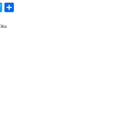
cebook
Twitter
Share
 Oku