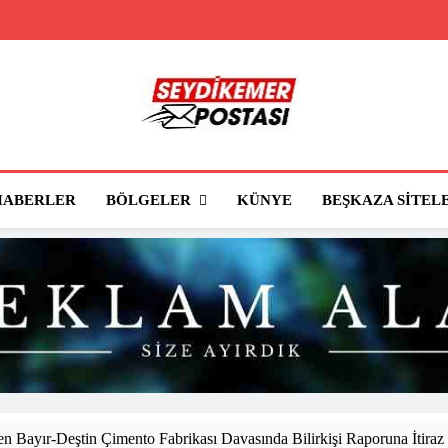
Seydikemer Posta
Seydikemer'in Haber Sitesi
BÖLGELER
HABERLER
KÜNYE
BEŞKAZA SITEL
 Bayır-Deştin Çimento Fabrikası Davasında Bilirkişi Raporuna İtiraz