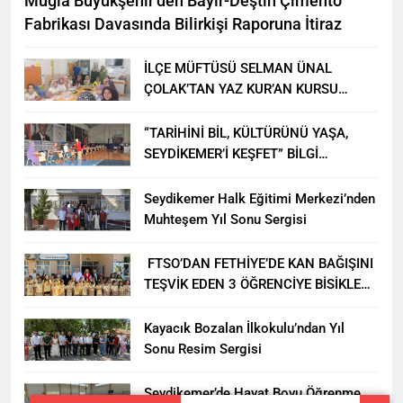
Muğla Büyükşehir’den Bayır-Deştin Çimento
Fabrikası Davasında Bilirkişi Raporuna İtiraz
İLÇE MÜFTÜSÜ SELMAN ÜNAL
ÇOLAK’TAN YAZ KUR’AN KURSU
ÖĞRENCİLERİNE ZİYARET
“TARİHİNİ BİL, KÜLTÜRÜNÜ YAŞA,
SEYDİKEMER’İ KEŞFET” BİLGİ
YARIŞMASI BÜYÜK BEĞENİ ALDI
Seydikemer Halk Eğitimi Merkezi’nden
Muhteşem Yıl Sonu Sergisi
FTSO’DAN FETHİYE’DE KAN BAĞIŞINI
TEŞVİK EDEN 3 ÖĞRENCİYE BİSİKLET
HEDİYESİ
Kayacık Bozalan İlkokulu’ndan Yıl
Sonu Resim Sergisi
Seydikemer’de Hayat Boyu Öğrenme