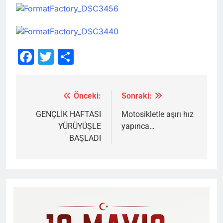
Facebook
Twitter
Share
Önceki:
Sonraki:
Yazı
gezinmesi
GENÇLİK HAFTASI
Motosikletle aşırı hız
YÜRÜYÜŞLE
yapınca…
BAŞLADI