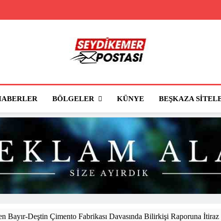
Seydikemer Posta
Seydikemer'in Haber Sitesi
BÖLGELER
HABERLER
KÜNYE
BEŞKAZA SITEL
 Bayır-Deştin Çimento Fabrikası Davasında Bilirkişi Raporuna İtiraz