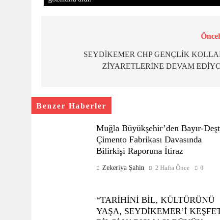
Öncek
Yazı
gezinmesi
SEYDİKEMER CHP GENÇLİK KOLLA
ZİYARETLERİNE DEVAM EDİY
Benzer Haberler
Muğla Büyükşehir’den Bayır-Deşt
Çimento Fabrikası Davasında
Bilirkişi Raporuna İtiraz
Zekeriya Şahin
2 Hafta Önce
0
“TARİHİNİ BİL, KÜLTÜRÜNÜ
YAŞA, SEYDİKEMER’İ KEŞFE