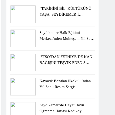
ÖĞRENCİLERİNE ZİYARET
“TARİHİNİ BİL, KÜLTÜRÜNÜ
YAŞA, SEYDİKEMER’İ
KEŞFET” BİLGİ YARIŞMASI
BÜYÜK BEĞENİ ALDI
Seydikemer Halk Eğitimi
Merkezi’nden Muhteşem Yıl Sonu
Sergisi
FTSO’DAN FETHİYE’DE KAN
BAĞIŞINI TEŞVİK EDEN 3
ÖĞRENCİYE BİSİKLET
HEDİYESİ
Kayacık Bozalan İlkokulu’ndan
Yıl Sonu Resim Sergisi
Seydikemer’de Hayat Boyu
Öğrenme Haftası Kadıköy