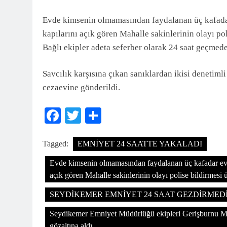
3 Ay Önce
Evde kimsenin olmamasından faydalanan üç kafadar 
kapılarını açık gören Mahalle sakinlerinin olayı 
Bağlı ekipler adeta seferber olarak 24 saat geçmede
Savcılık karşısına çıkan sanıklardan ikisi denetiml
cezaevine gönderildi.
Facebook
Twitter
Share
Tagged:
EMNİYET 24 SAATTE YAKALADI
Evde kimsenin olmamasından faydalanan üç kafadar eve g
açık gören Mahalle sakinlerinin olayı polise bildirmes
SEYDİKEMER EMNİYET 24 SAAT GEZDİRMED
Seydikemer Emniyet Müdürlüğü ekipleri Gerişburnu Maha
gözaltına aldı.