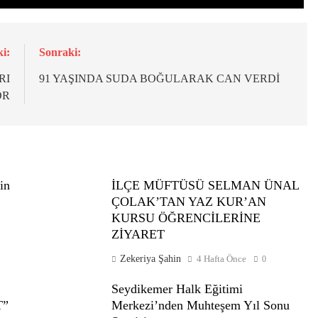
i:
Sonraki:
RI
91 YAŞINDA SUDA BOĞULARAK CAN VERDİ
OR
in
İLÇE MÜFTÜSÜ SELMAN ÜNAL
ÇOLAK’TAN YAZ KUR’AN
KURSU ÖĞRENCİLERİNE
ZİYARET
Zekeriya Şahin
4 Hafta Önce
0
Seydikemer Halk Eğitimi
T”
Merkezi’nden Muhteşem Yıl Sonu