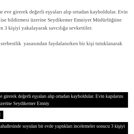
eve girerek değerli eşyaları alıp ortadan kayboldular. Evin
polise bildirmesi üzerine Seydikemer Emniyet Müdürlüğüne
n 3 kişiyi yakalayarak savcılığa sevkettiler.
i serbestlik yasasından faydalanırken bir kişi tutuklanarak
irerek değerli eşyaları alıp ortadan kayboldular. Evin kapılarını
i üzerine Seydikemer Emniy
İ
llesinde soyulan bir evde yaptıkları incelemeler sonucu 3 kişiyi