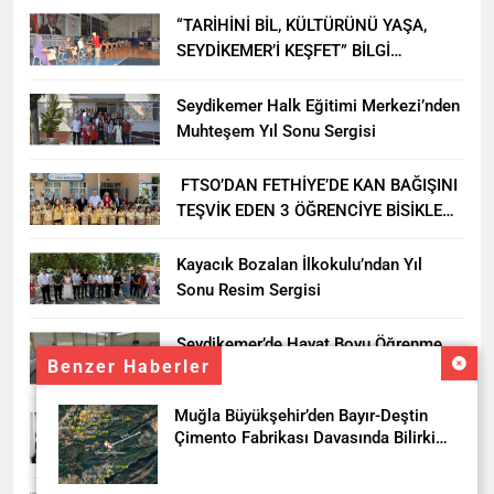
“TARİHİNİ BİL, KÜLTÜRÜNÜ YAŞA,
SEYDİKEMER’İ KEŞFET” BİLGİ
YARIŞMASI BÜYÜK BEĞENİ ALDI
Seydikemer Halk Eğitimi Merkezi’nden
Muhteşem Yıl Sonu Sergisi
FTSO’DAN FETHİYE’DE KAN BAĞIŞINI
TEŞVİK EDEN 3 ÖĞRENCİYE BİSİKLET
HEDİYESİ
Kayacık Bozalan İlkokulu’ndan Yıl
Sonu Resim Sergisi
Seydikemer’de Hayat Boyu Öğrenme
Benzer Haberler
Haftası Kadıköy Sergisiyle Başladı
Muğla Büyükşehir’den Bayır-Deştin
DALAMAN KENT PARK PROJESİ İÇİN
Çimento Fabrikası Davasında Bilirkişi
BAŞKAN DURMUŞ’A YETKİ VERİLDİ
Raporuna İtiraz