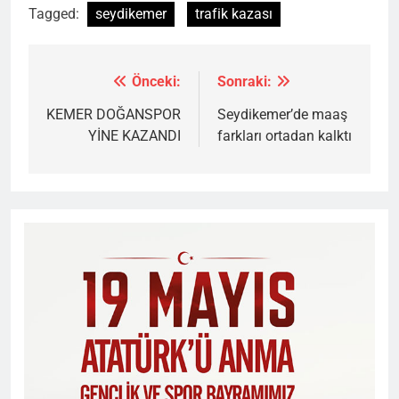
Tagged:
seydikemer
trafik kazası
Önceki:
Sonraki:
Yazı
gezinmesi
KEMER DOĞANSPOR
Seydikemer’de maaş
YİNE KAZANDI
farkları ortadan kalktı