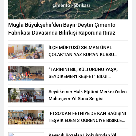
Muğla Büyükşehir’den Bayır-Deştin Çimento
Fabrikası Davasında Bilirkişi Raporuna İtiraz
İLÇE MÜFTÜSÜ SELMAN ÜNAL
ÇOLAK’TAN YAZ KUR’AN KURSU
ÖĞRENCİLERİNE ZİYARET
“TARİHİNİ BİL, KÜLTÜRÜNÜ YAŞA,
SEYDİKEMER’İ KEŞFET” BİLGİ
YARIŞMASI BÜYÜK BEĞENİ ALDI
Seydikemer Halk Eğitimi Merkezi’nden
Muhteşem Yıl Sonu Sergisi
FTSO’DAN FETHİYE’DE KAN BAĞIŞINI
TEŞVİK EDEN 3 ÖĞRENCİYE BİSİKLET
HEDİYESİ
Kayacık Bozalan İlkokulu’ndan Yıl