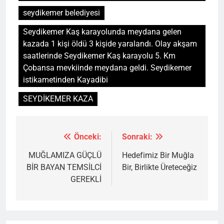
seydikemer belediyesi
Seydikemer Kaş karayolunda meydana gelen
kazada 1 kişi öldü 3 kişide yaralandı. Olay akşam
saatlerinde Seydikemer Kaş karayolu 5. Km
Çobansa mevkiinde meydana geldi. Seydikemer
istikametinden Kayadibi
SEYDİKEMER KAZA
Önceki:
Sonraki:
Yazı
gezinmesi
MUĞLAMIZA GÜÇLÜ
Hedefimiz Bir Muğla
BİR BAYAN TEMSİLCİ
Bir, Birlikte Üreteceğiz
GEREKLİ