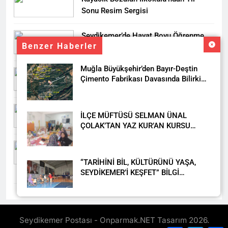
Sonu Resim Sergisi
Seydikemer’de Hayat Boyu Öğrenme
Benzer Haberler
Haftası Kadıköy Sergisiyle Başladı
Muğla Büyükşehir’den Bayır-Deştin
DALAMAN KENT PARK PROJESİ İÇİN
Çimento Fabrikası Davasında Bilirkişi
BAŞKAN DURMUŞ’A YETKİ VERİLDİ
Raporuna İtiraz
Seydikemer’de Akçay Deresi Tepkisi
İLÇE MÜFTÜSÜ SELMAN ÜNAL
Büyüyor: “Yetkililer Vatandaşın Sesini
ÇOLAK’TAN YAZ KUR’AN KURSU
Duysun”
ÖĞRENCİLERİNE ZİYARET
Muğla’da Uyuşturucuya Geçit Yok: 9
Tutuklama
“TARİHİNİ BİL, KÜLTÜRÜNÜ YAŞA,
SEYDİKEMER’İ KEŞFET” BİLGİ
YARIŞMASI BÜYÜK BEĞENİ ALDI
DAHA FAZLA
Seydikemer Halk Eğitimi
Merkezi’nden Muhteşem Yıl Sonu
Seydikemer Postası - Onparmak.NET Tasarım 2026.