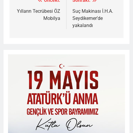
Önceki:
Sonraki:
Yazı
gezinmesi
Yılların Tecrübesi ÖZ
Suç Makinası İ.H.A.
Mobilya
Seydikemer’de
yakalandı