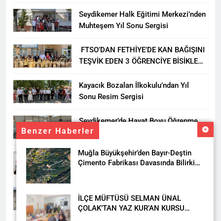
YARIŞMASI BÜYÜK BEĞENİ ALDI
Seydikemer Halk Eğitimi Merkezi’nden
Muhteşem Yıl Sonu Sergisi
FTSO’DAN FETHİYE’DE KAN BAĞIŞINI
TEŞVİK EDEN 3 ÖĞRENCİYE BİSİKLET
HEDİYESİ
Kayacık Bozalan İlkokulu’ndan Yıl
Sonu Resim Sergisi
Seydikemer’de Hayat Boyu Öğrenme
Benzer Haberler
Haftası Kadıköy Sergisiyle Başladı
Muğla Büyükşehir’den Bayır-Deştin
DALAMAN KENT PARK PROJESİ İÇİN
Çimento Fabrikası Davasında Bilirkişi
BAŞKAN DURMUŞ’A YETKİ VERİLDİ
Raporuna İtiraz
Seydikemer’de Akçay Deresi Tepkisi
İLÇE MÜFTÜSÜ SELMAN ÜNAL
Büyüyor: “Yetkililer Vatandaşın Sesini
ÇOLAK’TAN YAZ KUR’AN KURSU
Duysun”
ÖĞRENCİLERİNE ZİYARET