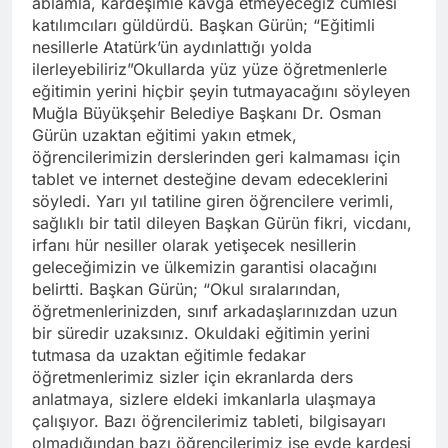
ablamla, kardeşimle kavga etmeyeceğiz cümlesi
katılımcıları güldürdü. Başkan Gürün; “Eğitimli
nesillerle Atatürk’ün aydınlattığı yolda
ilerleyebiliriz”Okullarda yüz yüze öğretmenlerle
eğitimin yerini hiçbir şeyin tutmayacağını söyleyen
Muğla Büyükşehir Belediye Başkanı Dr. Osman
Gürün uzaktan eğitimi yakın etmek,
öğrencilerimizin derslerinden geri kalmaması için
tablet ve internet desteğine devam edeceklerini
söyledi. Yarı yıl tatiline giren öğrencilere verimli,
sağlıklı bir tatil dileyen Başkan Gürün fikri, vicdanı,
irfanı hür nesiller olarak yetişecek nesillerin
geleceğimizin ve ülkemizin garantisi olacağını
belirtti. Başkan Gürün; “Okul sıralarından,
öğretmenlerinizden, sınıf arkadaşlarınızdan uzun
bir süredir uzaksınız. Okuldaki eğitimin yerini
tutmasa da uzaktan eğitimle fedakar
öğretmenlerimiz sizler için ekranlarda ders
anlatmaya, sizlere eldeki imkanlarla ulaşmaya
çalışıyor. Bazı öğrencilerimiz tableti, bilgisayarı
olmadığından bazı öğrencilerimiz ise evde kardeşi