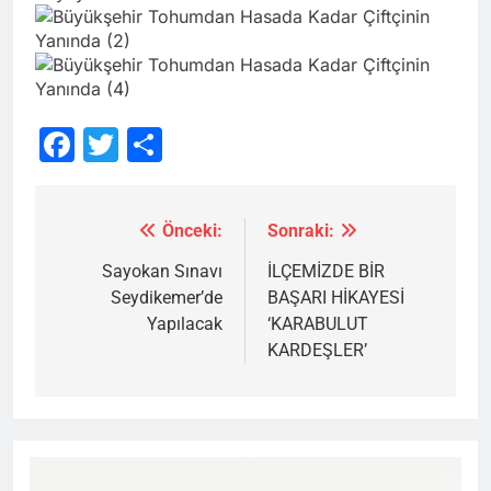
Facebook
Twitter
Share
Önceki:
Sonraki:
Yazı
gezinmesi
Sayokan Sınavı
İLÇEMİZDE BİR
Seydikemer’de
BAŞARI HİKAYESİ
Yapılacak
‘KARABULUT
KARDEŞLER’