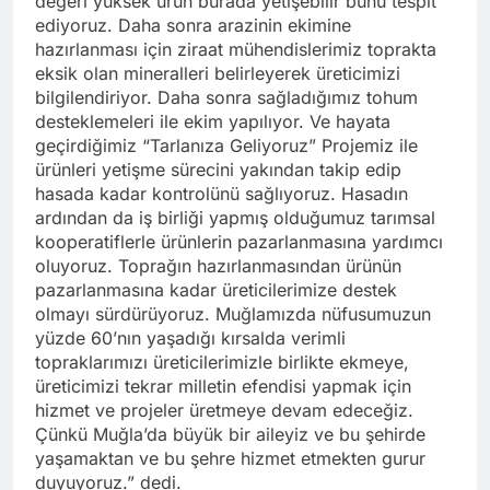
değeri yüksek ürün burada yetişebilir bunu tespit
ediyoruz. Daha sonra arazinin ekimine
hazırlanması için ziraat mühendislerimiz toprakta
eksik olan mineralleri belirleyerek üreticimizi
bilgilendiriyor. Daha sonra sağladığımız tohum
desteklemeleri ile ekim yapılıyor. Ve hayata
geçirdiğimiz “Tarlanıza Geliyoruz” Projemiz ile
ürünleri yetişme sürecini yakından takip edip
hasada kadar kontrolünü sağlıyoruz. Hasadın
ardından da iş birliği yapmış olduğumuz tarımsal
kooperatiflerle ürünlerin pazarlanmasına yardımcı
oluyoruz. Toprağın hazırlanmasından ürünün
pazarlanmasına kadar üreticilerimize destek
olmayı sürdürüyoruz. Muğlamızda nüfusumuzun
yüzde 60’nın yaşadığı kırsalda verimli
topraklarımızı üreticilerimizle birlikte ekmeye,
üreticimizi tekrar milletin efendisi yapmak için
hizmet ve projeler üretmeye devam edeceğiz.
Çünkü Muğla’da büyük bir aileyiz ve bu şehirde
yaşamaktan ve bu şehre hizmet etmekten gurur
duyuyoruz.” dedi.