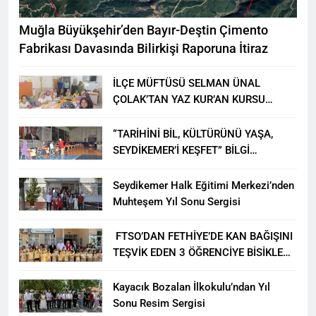
Muğla Büyükşehir’den Bayır-Deştin Çimento
Fabrikası Davasında Bilirkişi Raporuna İtiraz
İLÇE MÜFTÜSÜ SELMAN ÜNAL
ÇOLAK’TAN YAZ KUR’AN KURSU
ÖĞRENCİLERİNE ZİYARET
“TARİHİNİ BİL, KÜLTÜRÜNÜ YAŞA,
SEYDİKEMER’İ KEŞFET” BİLGİ
YARIŞMASI BÜYÜK BEĞENİ ALDI
Seydikemer Halk Eğitimi Merkezi’nden
Muhteşem Yıl Sonu Sergisi
FTSO’DAN FETHİYE’DE KAN BAĞIŞINI
TEŞVİK EDEN 3 ÖĞRENCİYE BİSİKLET
HEDİYESİ
Kayacık Bozalan İlkokulu’ndan Yıl
Sonu Resim Sergisi