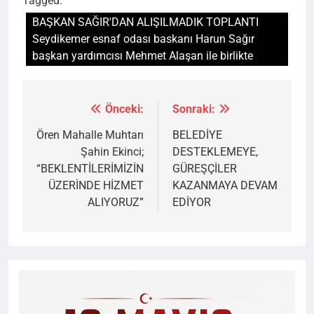
Tagged:
BAŞKAN SAĞIR'DAN ALIŞILMADIK TOPLANTI
Seydikemer esnaf odası baskanı Harun Sağır
başkan yardımcısı Mehmet Alaşan ile birlikte
Önceki:
Sonraki:
Yazı
gezinmesi
Ören Mahalle Muhtarı
BELEDİYE
Şahin Ekinci;
DESTEKLEMEYE,
“BEKLENTİLERİMİZİN
GÜREŞÇİLER
ÜZERİNDE HİZMET
KAZANMAYA DEVAM
ALIYORUZ”
EDİYOR