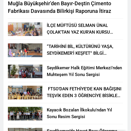
Muğla Büyükşehir’den Bayır-Deştin Çimento
Fabrikası Davasında Bilirkişi Raporuna İtiraz
İLÇE MÜFTÜSÜ SELMAN ÜNAL
ÇOLAK’TAN YAZ KUR’AN KURSU
ÖĞRENCİLERİNE ZİYARET
“TARİHİNİ BİL, KÜLTÜRÜNÜ YAŞA,
SEYDİKEMER’İ KEŞFET” BİLGİ
YARIŞMASI BÜYÜK BEĞENİ ALDI
Seydikemer Halk Eğitimi Merkezi’nden
Muhteşem Yıl Sonu Sergisi
FTSO’DAN FETHİYE’DE KAN BAĞIŞINI
TEŞVİK EDEN 3 ÖĞRENCİYE BİSİKLET
HEDİYESİ
Kayacık Bozalan İlkokulu’ndan Yıl
Sonu Resim Sergisi