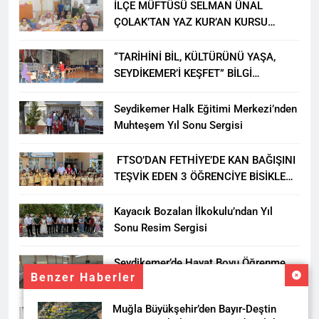
İLÇE MÜFTÜSÜ SELMAN ÜNAL
ÇOLAK’TAN YAZ KUR’AN KURSU
ÖĞRENCİLERİNE ZİYARET
“TARİHİNİ BİL, KÜLTÜRÜNÜ YAŞA,
SEYDİKEMER’İ KEŞFET” BİLGİ
YARIŞMASI BÜYÜK BEĞENİ ALDI
Seydikemer Halk Eğitimi Merkezi’nden
Muhteşem Yıl Sonu Sergisi
FTSO’DAN FETHİYE’DE KAN BAĞIŞINI
TEŞVİK EDEN 3 ÖĞRENCİYE BİSİKLET
HEDİYESİ
Kayacık Bozalan İlkokulu’ndan Yıl
Sonu Resim Sergisi
Seydikemer’de Hayat Boyu Öğrenme
Benzer Haberler
Haftası Kadıköy Sergisiyle Başladı
Muğla Büyükşehir’den Bayır-Deştin
DALAMAN KENT PARK PROJESİ İÇİN