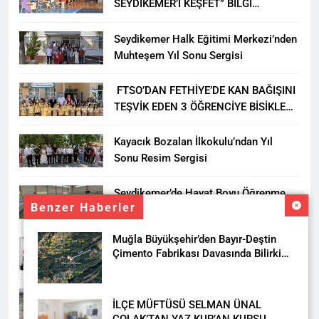
SEYDİKEMER’İ KEŞFET” BİLGİ
YARIŞMASI BÜYÜK BEĞENİ ALDI
Seydikemer Halk Eğitimi Merkezi’nden
Muhteşem Yıl Sonu Sergisi
FTSO’DAN FETHİYE’DE KAN BAĞIŞINI
TEŞVİK EDEN 3 ÖĞRENCİYE BİSİKLET
HEDİYESİ
Kayacık Bozalan İlkokulu’ndan Yıl
Sonu Resim Sergisi
Seydikemer’de Hayat Boyu Öğrenme
Benzer Haberler
Haftası Kadıköy Sergisiyle Başladı
Muğla Büyükşehir’den Bayır-Deştin
DALAMAN KENT PARK PROJESİ İÇİN
Çimento Fabrikası Davasında Bilirkişi
BAŞKAN DURMUŞ’A YETKİ VERİLDİ
Raporuna İtiraz
Seydikemer’de Akçay Deresi Tepkisi
İLÇE MÜFTÜSÜ SELMAN ÜNAL
Büyüyor: “Yetkililer Vatandaşın Sesini