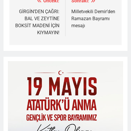
Önceki:
Sonraki:
Yazı
gezinmesi
GİRGİN’DEN ÇAĞRI:
Milletvekili Demir’den
BAL VE ZEYTİNE
Ramazan Bayramı
BOKSİT MADENİ İÇİN
mesajı
KIYMAYIN!