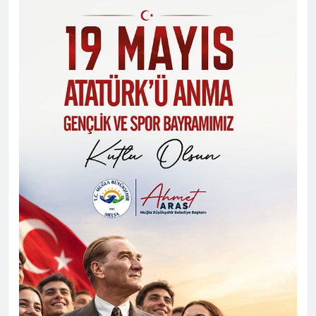
YAŞA, SEYDİKEMER’İ KEŞFET”
BİLGİ YARIŞMASI BÜYÜK BEĞENİ
ALDI
Zekeriya Şahin
1 ay önce
0
Seydikemer Halk Eğitimi
Merkezi’nden Muhteşem Yıl Sonu
Sergisi
Zekeriya Şahin
2 ay önce
0