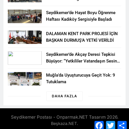
Seydikemer’de Hayat Boyu Öğrenme
Haftası Kadıköy Sergisiyle Başladı
DALAMAN KENT PARK PROJESİ İÇİN
BAŞKAN DURMUŞ’A YETKİ VERİLDİ
Seydikemer’de Akçay Deresi Tepkisi
Büyüyor: “Yetkililer Vatandaşın Sesini
Duysun”
Muğla’da Uyuşturucuya Geçit Yok: 9
Tutuklama
DAHA FAZLA
Seydikemer Postası - Onparmak.NET Tasarım 2026.
Facebook
Twitte
.
Beşkaza.NET