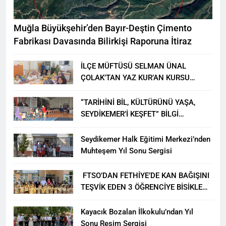
Muğla Büyükşehir’den Bayır-Deştin Çimento
Fabrikası Davasında Bilirkişi Raporuna İtiraz
İLÇE MÜFTÜSÜ SELMAN ÜNAL
ÇOLAK’TAN YAZ KUR’AN KURSU
ÖĞRENCİLERİNE ZİYARET
“TARİHİNİ BİL, KÜLTÜRÜNÜ YAŞA,
SEYDİKEMER’İ KEŞFET” BİLGİ
YARIŞMASI BÜYÜK BEĞENİ ALDI
Seydikemer Halk Eğitimi Merkezi’nden
Muhteşem Yıl Sonu Sergisi
FTSO’DAN FETHİYE’DE KAN BAĞIŞINI
TEŞVİK EDEN 3 ÖĞRENCİYE BİSİKLET
HEDİYESİ
Kayacık Bozalan İlkokulu’ndan Yıl
Sonu Resim Sergisi