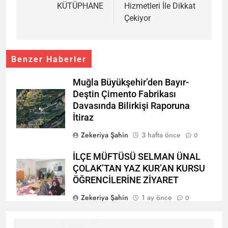
KÜTÜPHANE
Hizmetleri İle Dikkat
Çekiyor
Benzer Haberler
Muğla Büyükşehir’den Bayır-
Deştin Çimento Fabrikası
Davasında Bilirkişi Raporuna
İtiraz
Zekeriya Şahin
3 hafta önce
0
İLÇE MÜFTÜSÜ SELMAN ÜNAL
ÇOLAK’TAN YAZ KUR’AN KURSU
ÖĞRENCİLERİNE ZİYARET
Zekeriya Şahin
1 ay önce
0
“TARİHİNİ BİL, KÜLTÜRÜNÜ