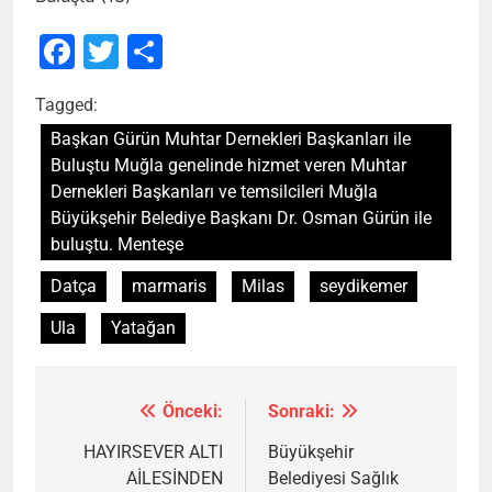
Facebook
Twitter
Share
Tagged:
Başkan Gürün Muhtar Dernekleri Başkanları ile
Buluştu Muğla genelinde hizmet veren Muhtar
Dernekleri Başkanları ve temsilcileri Muğla
Büyükşehir Belediye Başkanı Dr. Osman Gürün ile
buluştu. Menteşe
Datça
marmaris
Milas
seydikemer
Ula
Yatağan
Önceki:
Sonraki:
Yazı
gezinmesi
HAYIRSEVER ALTI
Büyükşehir
AİLESİNDEN
Belediyesi Sağlık