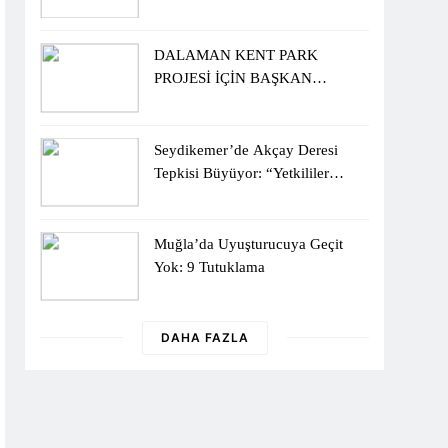
Sergisiyle Başladı
DALAMAN KENT PARK
PROJESİ İÇİN BAŞKAN
DURMUŞ’A YETKİ VERİLDİ
Seydikemer’de Akçay Deresi
Tepkisi Büyüyor: “Yetkililer
Vatandaşın Sesini Duysun”
Muğla’da Uyuşturucuya Geçit
Yok: 9 Tutuklama
DAHA FAZLA