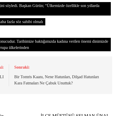
ğini söyledi. Başkan Gürün; “Ülkemizde özellikle son yıllarda
aha fazla söz sahibi olmalı
r sonucudur. Tarihimize baktığımızda kadına verilen önemi dinimizde
Avrupa ülkelerinden
i:
Sonraki:
LI
Bir Tomris Kaanı, Nene Hatunları, Dilşad Hatunları
Kara Fatmaları Ne Çabuk Unuttuk?
in
İLÇE MÜFTÜSÜ SELMAN ÜNAL