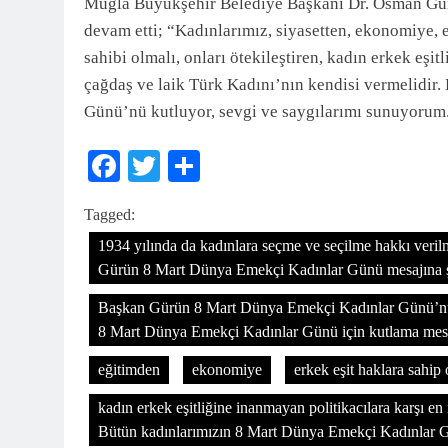
Muğla Büyükşehir Belediye Başkanı Dr. Osman Gü
devam etti; “Kadınlarımız, siyasetten, ekonomiye, 
sahibi olmalı, onları ötekileştiren, kadın erkek eşi
çağdaş ve laik Türk Kadını’nın kendisi vermelidir
Günü’nü kutluyor, sevgi ve saygılarımı sunuyorum.
Facebook
Twitter
Share
Tagged:
1934 yılında da kadınlara seçme ve seçilme hakkı veri
Gürün 8 Mart Dünya Emekçi Kadınlar Günü mesajına şö
Başkan Gürün 8 Mart Dünya Emekçi Kadınlar Günü’nü
8 Mart Dünya Emekçi Kadınlar Günü için kutlama mesaj
eğitimden
ekonomiye
erkek eşit haklara sahip
kadın erkek eşitliğine inanmayan politikacılara karşı en
Bütün kadınlarımızın 8 Mart Dünya Emekçi Kadınlar 