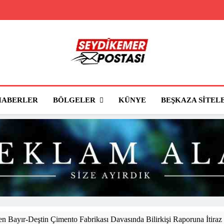
Seydikemer Posta
Seydikemer'in Haber Sitesi
BÖLGELER
HABERLER
KÜNYE
BEŞKAZA SITEL
 Bayır-Deştin Çimento Fabrikası Davasında Bilirkişi Raporuna İtiraz