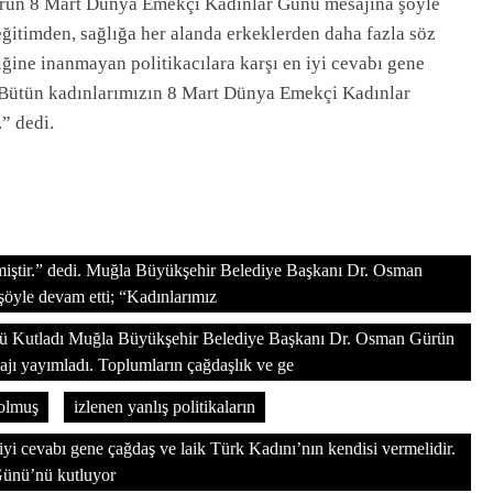
rün 8 Mart Dünya Emekçi Kadınlar Günü mesajına şöyle
eğitimden, sağlığa her alanda erkeklerden daha fazla söz
tliğine inanmayan politikacılara karşı en iyi cevabı gene
. Bütün kadınlarımızın 8 Mart Dünya Emekçi Kadınlar
” dedi.
lmiştir.” dedi. Muğla Büyükşehir Belediye Başkanı Dr. Osman
yle devam etti; “Kadınlarımız
 Kutladı Muğla Büyükşehir Belediye Başkanı Dr. Osman Gürün
ı yayımladı. Toplumların çağdaşlık ve ge
 olmuş
izlenen yanlış politikaların
 iyi cevabı gene çağdaş ve laik Türk Kadını’nın kendisi vermelidir.
Günü’nü kutluyor