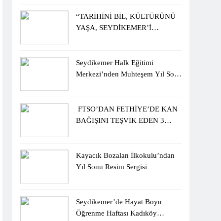
ÖĞRENCİLERİNE ZİYARET
“TARİHİNİ BİL, KÜLTÜRÜNÜ
YAŞA, SEYDİKEMER’İ
KEŞFET” BİLGİ YARIŞMASI
BÜYÜK BEĞENİ ALDI
Seydikemer Halk Eğitimi
Merkezi’nden Muhteşem Yıl Sonu
Sergisi
FTSO’DAN FETHİYE’DE KAN
BAĞIŞINI TEŞVİK EDEN 3
ÖĞRENCİYE BİSİKLET
HEDİYESİ
Kayacık Bozalan İlkokulu’ndan
Yıl Sonu Resim Sergisi
Seydikemer’de Hayat Boyu
Öğrenme Haftası Kadıköy