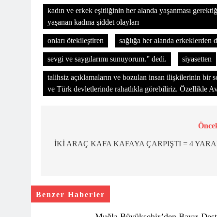
kadın ve erkek eşitliğinin her alanda yaşanması gerekti
yaşanan kadına şiddet olayları
onları ötekileştiren
sağlığa her alanda erkeklerden d
sevgi ve saygılarımı sunuyorum.” dedi.
siyasetten
talihsiz açıklamaların ve bozulan insan ilişkilerinin bi
ve Türk devletlerinde rahatlıkla görebiliriz. Özellikle 
Öncek
Yazı
gezinmesi
İKİ ARAÇ KAFA KAFAYA ÇARPIŞTI = 4 YARA
Benzer Haberler
Muğla Büyükşehir’den Bayır-Deşt