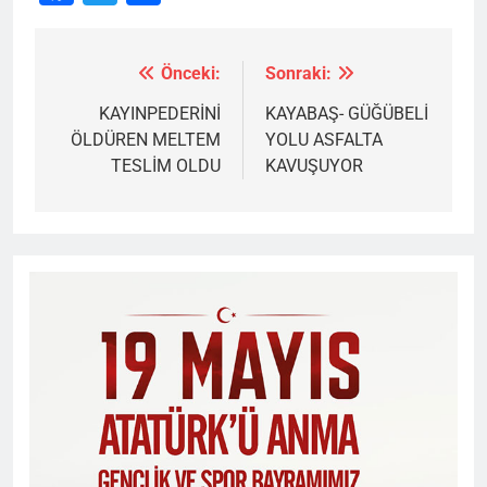
Önceki:
Sonraki:
Yazı
gezinmesi
KAYINPEDERİNİ
KAYABAŞ- GÜĞÜBELİ
ÖLDÜREN MELTEM
YOLU ASFALTA
TESLİM OLDU
KAVUŞUYOR