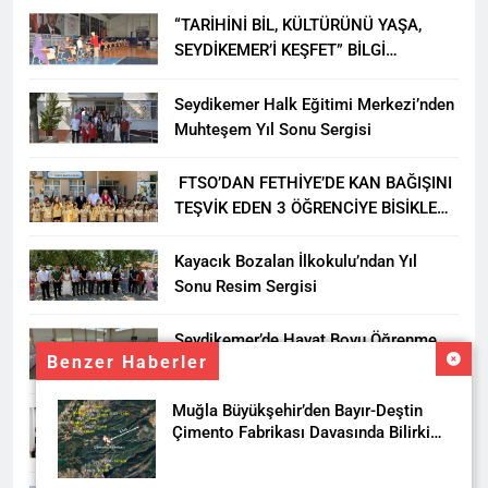
“TARİHİNİ BİL, KÜLTÜRÜNÜ YAŞA,
SEYDİKEMER’İ KEŞFET” BİLGİ
YARIŞMASI BÜYÜK BEĞENİ ALDI
Seydikemer Halk Eğitimi Merkezi’nden
Muhteşem Yıl Sonu Sergisi
FTSO’DAN FETHİYE’DE KAN BAĞIŞINI
TEŞVİK EDEN 3 ÖĞRENCİYE BİSİKLET
HEDİYESİ
Kayacık Bozalan İlkokulu’ndan Yıl
Sonu Resim Sergisi
Seydikemer’de Hayat Boyu Öğrenme
Benzer Haberler
Haftası Kadıköy Sergisiyle Başladı
Muğla Büyükşehir’den Bayır-Deştin
DALAMAN KENT PARK PROJESİ İÇİN
Çimento Fabrikası Davasında Bilirkişi
BAŞKAN DURMUŞ’A YETKİ VERİLDİ
Raporuna İtiraz